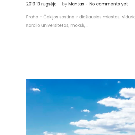
.
.
P
2
2019 13 rugsėjo
by
Mantas
No comments yet
o
0
Praha – Čekijos sostinė ir didžiausias miestas; Vidur
s
1
Karolio universitetas, mokslų…
t
9
e
1
d
3
o
r
n
u
g
s
ė
j
o