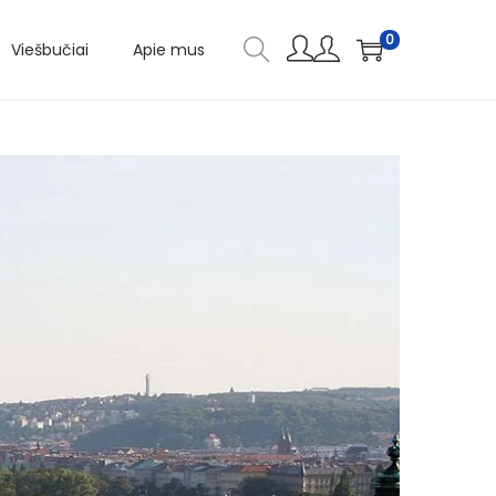
0
Viešbučiai
Apie mus