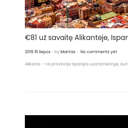
€81 už savaitę Alikantėje, Ispan
.
.
P
2019 15 liepos
by
Mantas
No comments yet
o
Alikantė – tai provincija Ispanijos uostamiestyje, k
s
t
e
d
o
n