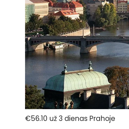
o
n
€56.10 už 3 dienas Prahoje