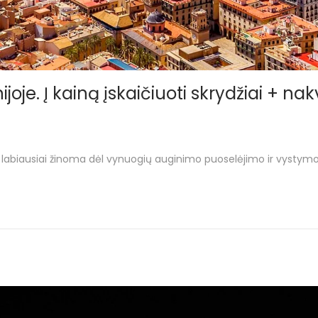
ijoje. Į kainą įskaičiuoti skrydžiai + na
uri labiausiai žinoma dėl vynuogių auginimo puoselėjimo ir vystymo