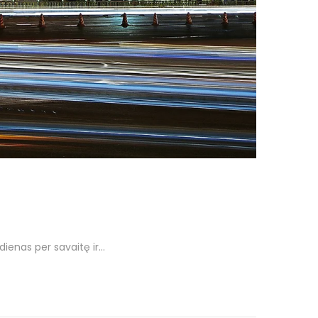
 dienas per savaitę ir…