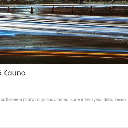
 iš Kauno
ai. Kol vieni mato milijonus žmonių, kurie intensyviai dirba šešias