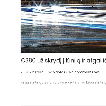
€380 už skrydį į Kiniją ir atgal
.
.
P
2
2019 12 birželio
by
Mantas
No comments yet
o
0
Kinija skirtingų žmonių akyse vertinama labai skirting
s
1
t
9
e
1
d
2