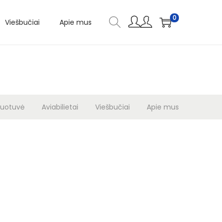
0
Viešbučiai
Apie mus
duotuvė
Aviabilietai
Viešbučiai
Apie mus