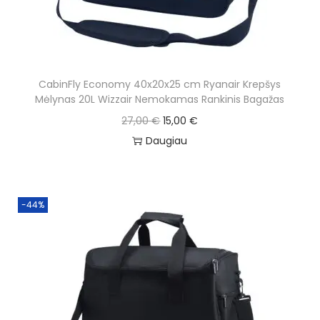
o
n
CabinFly Economy 40x20x25 cm Ryanair Krepšys
Mėlynas 20L Wizzair Nemokamas Rankinis Bagažas
O
C
27,00
€
15,00
€
r
u
Daugiau
i
r
g
r
i
e
-44%
n
n
a
t
l
p
p
r
r
i