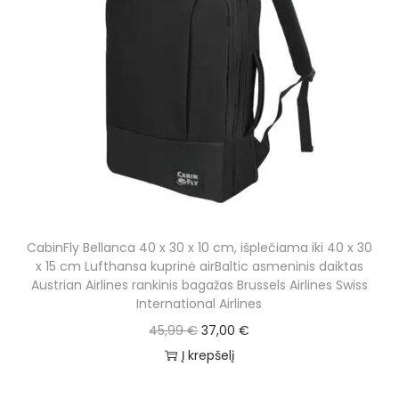
a
t
.
l
p
p
r
r
i
i
c
c
e
e
i
w
s
a
:
s
4
CabinFly Bellanca 40 x 30 x 10 cm, išplečiama iki 40 x 30
:
2
x 15 cm Lufthansa kuprinė airBaltic asmeninis daiktas
5
,
Austrian Airlines rankinis bagažas Brussels Airlines Swiss
International Airlines
5
0
O
C
45,99
€
37,00
€
,
0
r
u
Į krepšelį
0
i
r
0
€