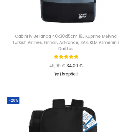
e
i
w
s
a
:
s
2
CabinFly Bellanca 40x30x15cm 18L Kuprinė Mėlyna
:
4
Turkish Airlines, Finnair, AirFrance, SAS, KLM Asmeninis
5
,
Daiktas
0
0
,
0
O
C
45,99
€
34,00
€
0
r
u
Į krepšelį
0
€
i
r
.
g
r
€
i
e
-26%
.
n
n
a
t
l
p
p
r