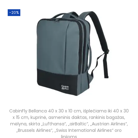
g
r
.
i
e
€
-20%
n
n
.
a
t
l
p
p
r
r
i
i
c
c
e
e
i
w
s
a
:
s
3
CabinFly Bellanca 40 x 30 x 10 cm, išplečiama iki 40 x 30
:
7
x 15 cm, kuprinė, asmeninis daiktas, rankinis bagažas,
4
,
mėlyna, skirta „Lufthansa“, „airBaltic“, „Austrian Airlines“,
„Brussels Airlines“, „Swiss International Airlines“ oro
5
0
linijoms