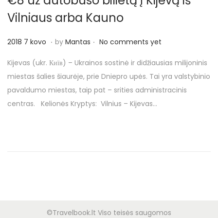
€8 už autobuso bilietą į Kijevą iš
o
n
Vilniaus arba Kauno
.
.
P
2
2018 7 kovo
by
Mantas
No comments yet
o
0
Kijevas (ukr. Київ) – Ukrainos sostinė ir didžiausias milijoninis
s
1
miestas šalies šiaurėje, prie Dniepro upės. Tai yra valstybinio
t
8
pavaldumo miestas, taip pat – srities administracinis
e
7
centras. Kelionės Kryptys: Vilnius – Kijevas…
d
k
o
o
n
v
o
©Travelbook.lt Viso teisės saugomos