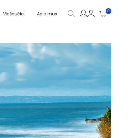
0
Viešbučiai
Apie mus