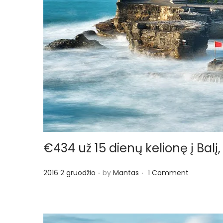
o
n
€434 už 15 dienų kelionę į Balį,
.
.
P
2016 2 gruodžio
by
Mantas
1 Comment
o
s
t