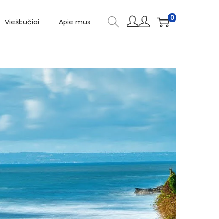
0
Viešbučiai
Apie mus