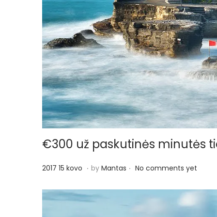
o
n
€300 už paskutinės minutės ties
.
.
P
2
2017 15 kovo
by
Mantas
No comments yet
o
0
s
1
t
7