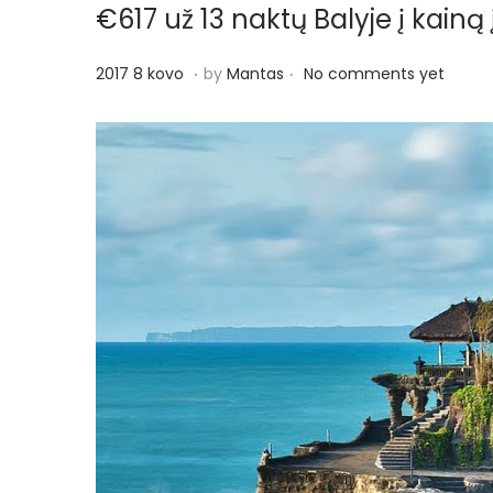
€617 už 13 naktų Balyje į kainą 
.
.
P
2
2017 8 kovo
by
Mantas
No comments yet
o
0
s
1
t
7
e
1
d
5
o
k
n
o
v
o