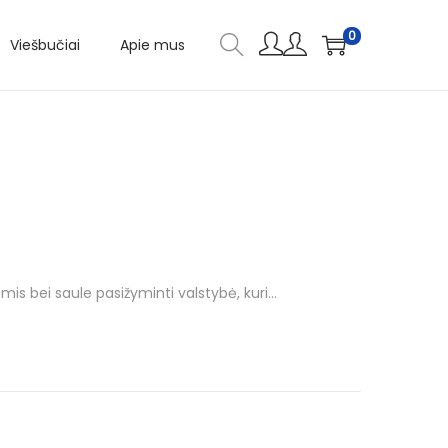
0
Viešbučiai
Apie mus
mis bei saule pasižyminti valstybė, kuri…