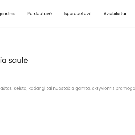
rindinis
Parduotuvė
Išparduotuvė
Aviabilietai
čia saulė
 kraštas. Keista, kadangi tai nuostabia gamta, aktyviomis pramogo