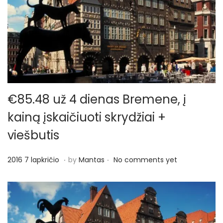
€85.48 už 4 dienas Bremene, į
kainą įskaičiuoti skrydžiai +
viešbutis
.
.
P
2
2016 7 lapkričio
by
Mantas
No comments yet
o
0
s
1
t
6
e
7