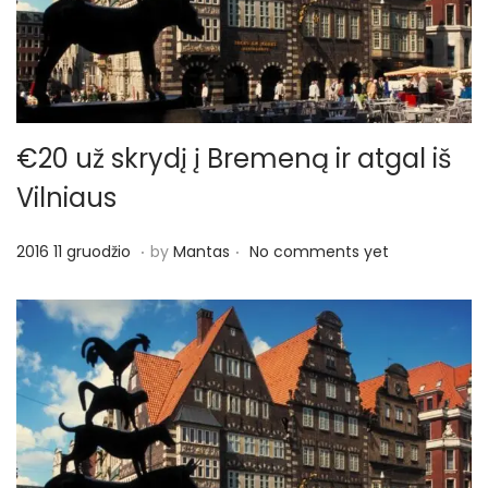
€20 už skrydį į Bremeną ir atgal iš
Vilniaus
.
.
P
2
2016 11 gruodžio
by
Mantas
No comments yet
o
0
s
1
t
6
e
1
d
1
o
g
n
r