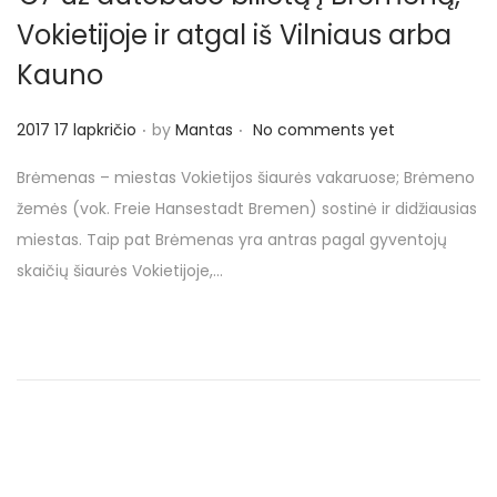
o
Vokietijoje ir atgal iš Vilniaus arba
n
Kauno
.
.
P
2017 17 lapkričio
by
Mantas
No comments yet
o
Brėmenas – miestas Vokietijos šiaurės vakaruose; Brėmeno
s
žemės (vok. Freie Hansestadt Bremen) sostinė ir didžiausias
t
miestas. Taip pat Brėmenas yra antras pagal gyventojų
e
skaičių šiaurės Vokietijoje,…
d
o
n