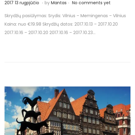
.
.
P
2
2017 13 rugpjūčio
by
Mantas
No comments yet
o
0
Skrydžių pasiūlymas: Srydis: Vilnius – Memingenas – Vilnius
s
1
Kaina: nuo €19.98 Skrydžių datos: 2017.10.13 – 2017.10.20
t
7
2017.10.16 – 2017.10.20 2017.10.16 – 2017.10.23…
e
2
d
0
o
r
n
u
g
p
j
ū
č
i
o