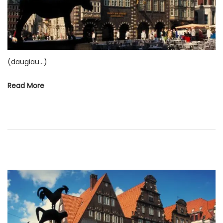
u
o
d
ž
i
(daugiau…)
o
Read More