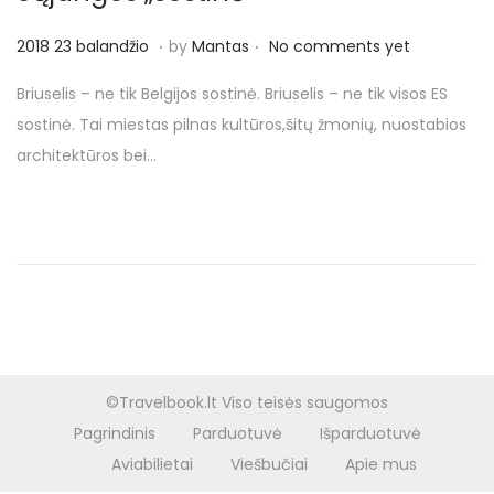
o
n
.
.
P
2
2018 23 balandžio
by
Mantas
No comments yet
o
0
Briuselis – ne tik Belgijos sostinė. Briuselis – ne tik visos ES
s
1
sostinė. Tai miestas pilnas kultūros,šitų žmonių, nuostabios
t
8
architektūros bei…
e
2
d
3
o
b
n
a
l
a
n
d
©Travelbook.lt Viso teisės saugomos
ž
Pagrindinis
Parduotuvė
Išparduotuvė
i
Aviabilietai
Viešbučiai
Apie mus
o