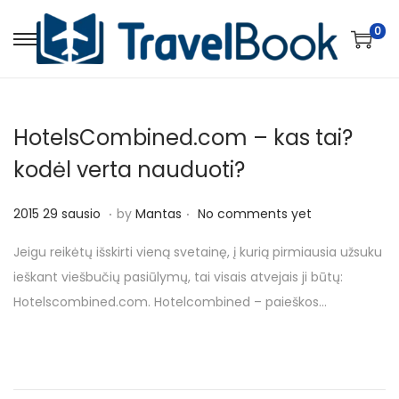
0
S
S
k
k
i
i
p
p
HotelsCombined.com – kas tai?
t
t
kodėl verta nauduoti?
o
o
n
c
.
.
P
2
2015 29 sausio
by
Mantas
No comments yet
a
o
o
0
v
n
Jeigu reikėtų išskirti vieną svetainę, į kurią pirmiausia užsuku
s
1
i
t
ieškant viešbučių pasiūlymų, tai visais atvejais ji būtų:
t
8
g
e
Hotelscombined.com. Hotelcombined – paieškos…
e
1
a
n
d
7
t
t
o
v
i
n
a