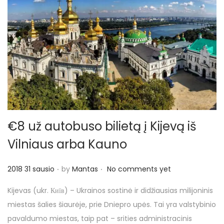
€8 už autobuso bilietą į Kijevą iš
Vilniaus arba Kauno
.
.
P
2018 31 sausio
by
Mantas
No comments yet
o
Kijevas (ukr. Київ) – Ukrainos sostinė ir didžiausias milijoninis
s
miestas šalies šiaurėje, prie Dniepro upės. Tai yra valstybinio
t
pavaldumo miestas, taip pat – srities administracinis
e