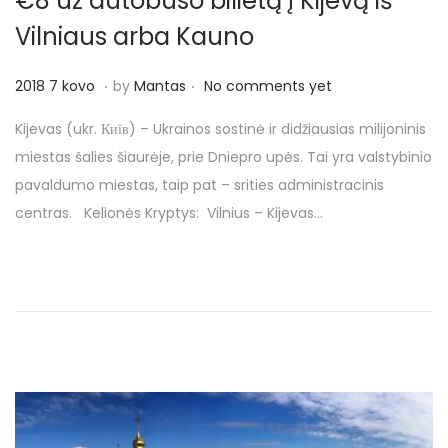
€8 už autobuso bilietą į Kijevą iš
o
n
Vilniaus arba Kauno
.
.
P
2
2018 7 kovo
by
Mantas
No comments yet
o
0
Kijevas (ukr. Київ) – Ukrainos sostinė ir didžiausias milijoninis
s
1
miestas šalies šiaurėje, prie Dniepro upės. Tai yra valstybinio
t
8
pavaldumo miestas, taip pat – srities administracinis
e
7
centras. Kelionės Kryptys: Vilnius – Kijevas…
d
k
o
o
n
v
o