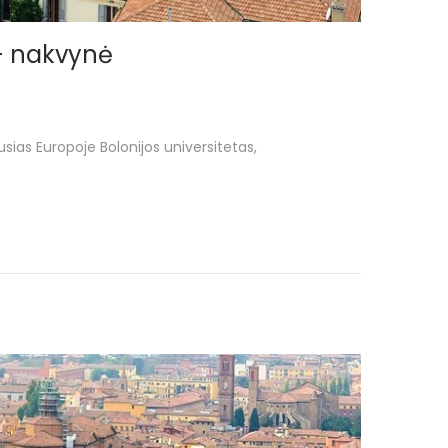
i + nakvynė
usias Europoje Bolonijos universitetas,