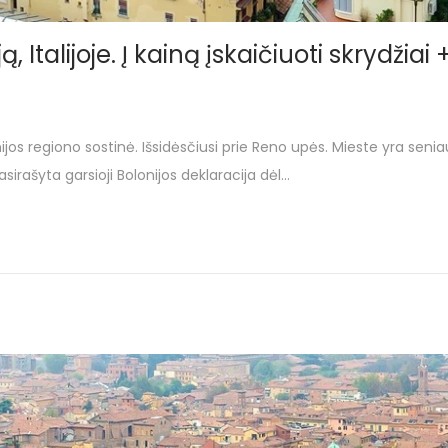
, Italijoje. Į kainą įskaičiuoti skrydžia
nijos regiono sostinė. Išsidėsčiusi prie Reno upės. Mieste yra senia
sirašyta garsioji Bolonijos deklaracija dėl…