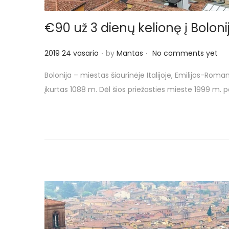
€90 už 3 dienų kelionę į Boloniją
.
.
P
2019 24 vasario
by
Mantas
No comments yet
o
Bolonija – miestas šiaurinėje Italijoje, Emilijos-Roma
s
įkurtas 1088 m. Dėl šios priežasties mieste 1999 m. pa
t
e
d
o
n