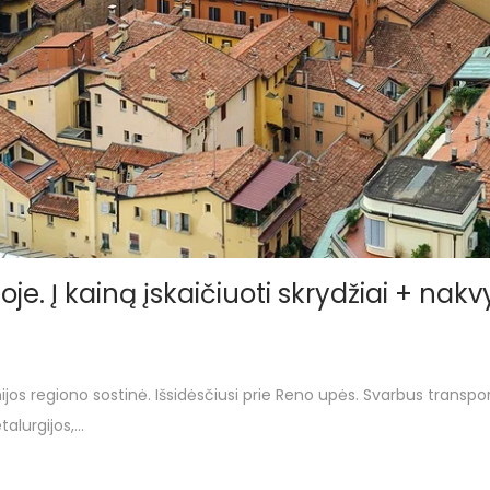
joje. Į kainą įskaičiuoti skrydžiai + nak
anijos regiono sostinė. Išsidėsčiusi prie Reno upės. Svarbus trans
alurgijos,…