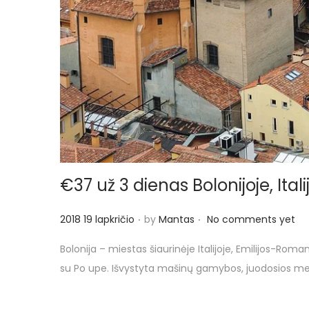
€37 už 3 dienas Bolonijoje, Itali
.
.
P
2018 19 lapkričio
by
Mantas
No comments yet
o
Bolonija – miestas šiaurinėje Italijoje, Emilijos-Rom
s
su Po upe. Išvystyta mašinų gamybos, juodosios met
t
e