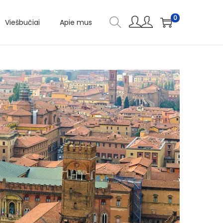
0
Viešbučiai
Apie mus