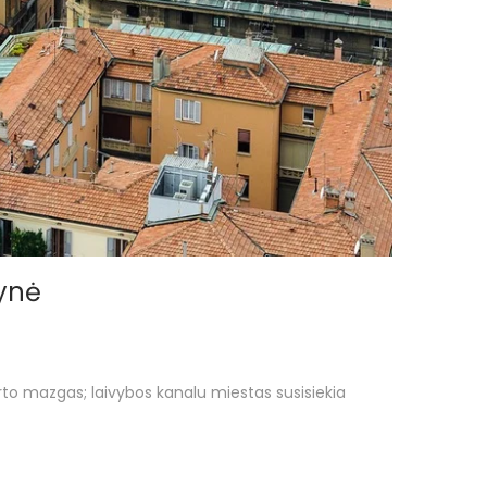
vynė
porto mazgas; laivybos kanalu miestas susisiekia