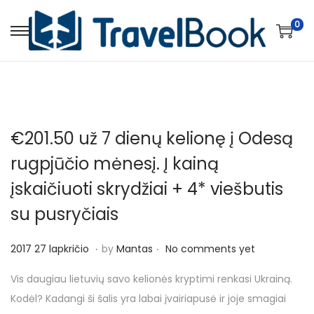
0
S
S
k
k
i
i
p
p
t
t
€201.50 už 7 dienų kelionę į Odesą
o
o
n
c
rugpjūčio mėnesį. Į kainą
a
o
įskaičiuoti skrydžiai + 4* viešbutis
v
n
su pusryčiais
i
t
g
e
.
.
P
2
2017 27 lapkričio
by
Mantas
No comments yet
a
n
o
0
t
t
Vis daugiau lietuvių savo kelionės kryptimi renkasi Ukrainą.
s
1
i
Kodėl? Kadangi ši šalis yra labai įvairiapusė ir joje smagiai
t
8