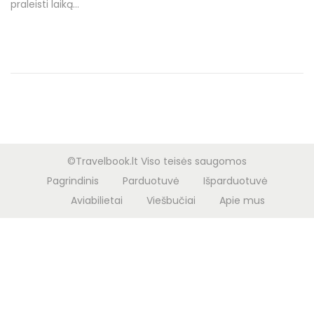
o
praleisti laiką…
e
1
n
d
b
o
a
n
l
a
n
d
ž
©Travelbook.lt Viso teisės saugomos
i
Pagrindinis
Parduotuvė
Išparduotuvė
o
Aviabilietai
Viešbučiai
Apie mus