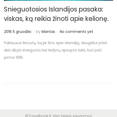
o
n
Snieguotosios Islandijos pasaka:
viskas, ką reikia žinoti apie kelionę.
.
.
P
2
2016 5 gruodžio
by
Mantas
No comments yet
o
0
Paklausus lietuvių, ką jie žino apie Islandiją, daugeliui prieš
s
1
akis iškyla snieguota bei ledynų apsupta šalis, kuri pati
t
7
pirma 1918…
e
2
d
0
o
r
n
u
g
p
j
ū
©Travelbook.lt Viso teisės saugomos