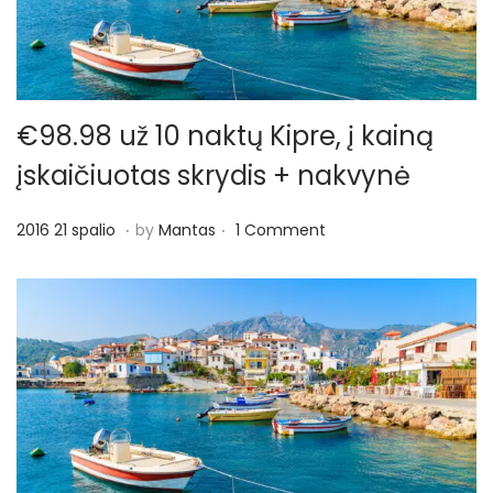
€98.98 už 10 naktų Kipre, į kainą
įskaičiuotas skrydis + nakvynė
.
.
P
2
2016 21 spalio
by
Mantas
1 Comment
o
0
s
1
t
6
e
6
d
l
o
a
n
p
k