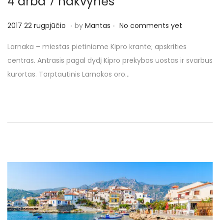
4 arba 7 nakvynės
o
n
.
.
P
2
2017 22 rugpjūčio
by
Mantas
No comments yet
o
0
Larnaka – miestas pietiniame Kipro krante; apskrities
s
1
centras. Antrasis pagal dydį Kipro prekybos uostas ir svarbus
t
7
kurortas. Tarptautinis Larnakos oro…
e
2
d
3
o
r
n
u
g
p
j
ū
č
i
o