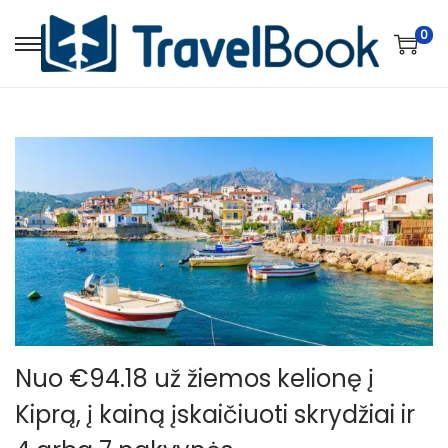
0
S
S
k
k
i
i
p
p
t
t
o
o
n
c
a
o
v
n
i
t
g
e
a
n
Nuo €94.18 už žiemos kelionę į
t
t
Kiprą, į kainą įskaičiuoti skrydžiai ir
i