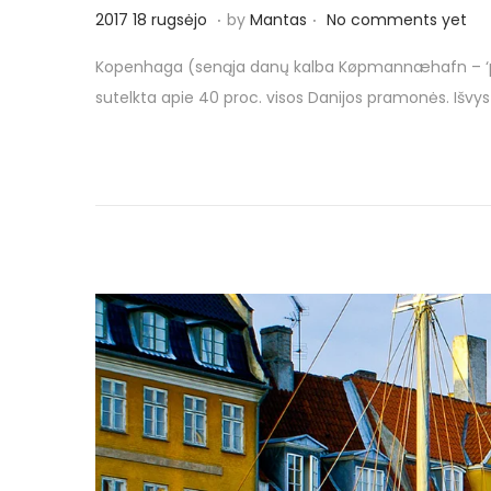
.
.
P
2
2017 18 rugsėjo
by
Mantas
No comments yet
o
0
Kopenhaga (senąja danų kalba Køpmannæhafn – ‘pirkl
s
1
sutelkta apie 40 proc. visos Danijos pramonės. Išvys
t
7
e
1
d
8
o
r
n
u
g
s
ė
j
o