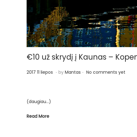
€10 už skrydį į Kaunas – Ko
.
.
P
2
2017 11 liepos
by
Mantas
No comments yet
o
0
s
1
t
7
(daugiau…)
e
1
d
2
Read More
o
l
n
i