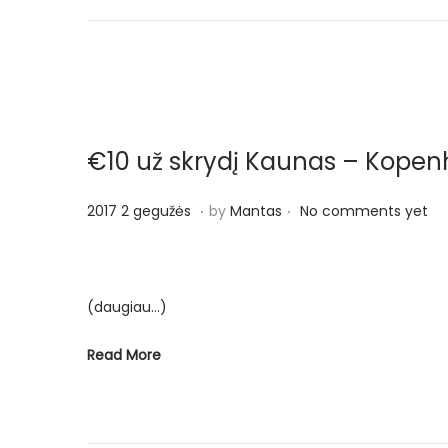
e
p
o
s
€10 už skrydį Kaunas – Kop
.
.
P
2
2017 2 gegužės
by
Mantas
No comments yet
o
0
s
1
t
7
(daugiau…)
e
2
d
g
Read More
o
e
n
g
u