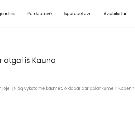
rindinis
Parduotuvė
Išparduotuvė
Aviabilietai
r atgal iš Kauno
je, į Nidą vykstame kasmet, o dabar dar aplankėme ir Kopenhagą