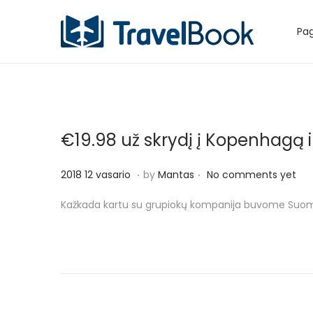
Pag
S
S
k
k
i
i
p
p
t
t
€19.98 už skrydį į Kopenhagą i
o
o
n
c
.
.
P
2
2018 12 vasario
by
Mantas
No comments yet
a
o
o
0
v
n
Kažkada kartu su grupiokų kompanija buvome Suomijo
s
1
i
t
t
8
g
e
e
1
a
n
d
2
t
t
o
v
i
n
a