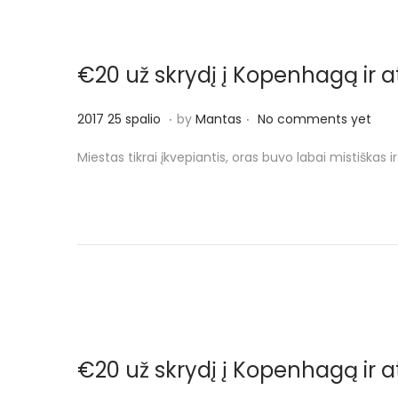
o
s
n
a
€20 už skrydį į Kopenhagą ir a
r
i
.
.
P
2
2017 25 spalio
by
Mantas
No comments yet
o
o
0
Miestas tikrai įkvepiantis, oras buvo labai mistiškas
s
1
t
7
e
2
d
5
o
s
n
p
a
l
€20 už skrydį į Kopenhagą ir a
i
o