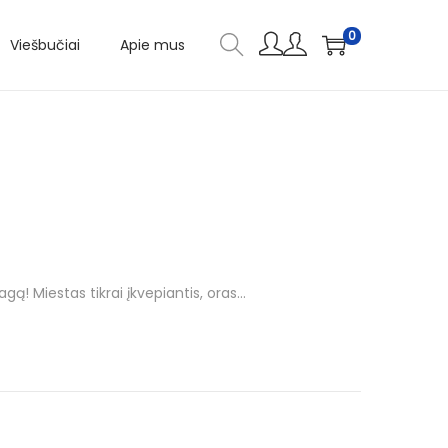
0
Viešbučiai
Apie mus
! Miestas tikrai įkvepiantis, oras…