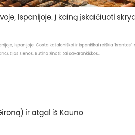
je, Ispanijoje. Į kainą įskaičiuoti skr
oje, Ispanijoje. Costa kataloniškai ir ispaniškai reiškia ‘krantas’,
ncūzijos sienos. Būtina žinoti: tai savarankiškos…
ironą) ir atgal iš Kauno