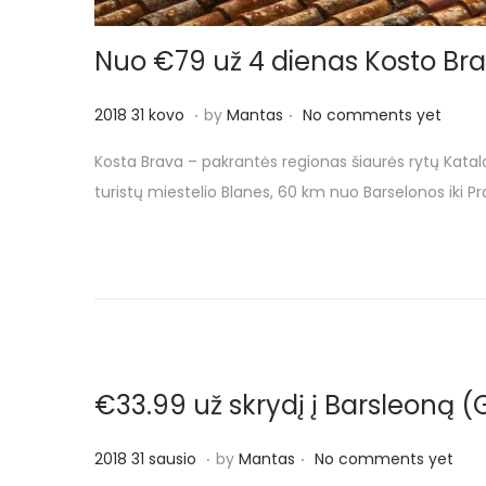
Nuo €79 už 4 dienas Kosto Bravo
.
.
P
2
2018 31 kovo
by
Mantas
No comments yet
o
0
Kosta Brava – pakrantės regionas šiaurės rytų Katalonij
s
1
turistų miestelio Blanes, 60 km nuo Barselonos iki Pra
t
8
e
3
d
1
o
k
n
o
v
o
€33.99 už skrydį į Barsleoną (G
.
.
P
2
2018 31 sausio
by
Mantas
No comments yet
o