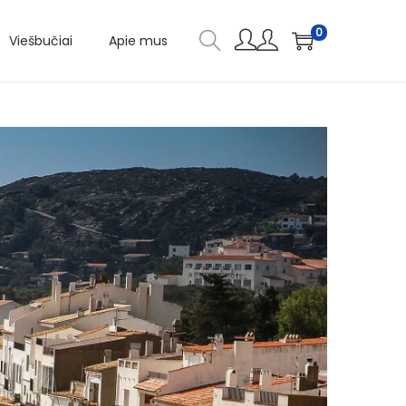
0
Viešbučiai
Apie mus