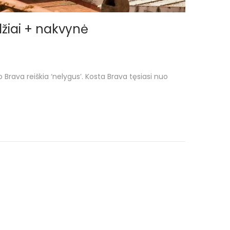
ydžiai + nakvynė
 o Brava reiškia ‘nelygus’. Kosta Brava tęsiasi nuo