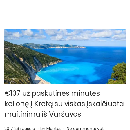
n
a
l
i
o
€137 už paskutinės minutės
kelionę į Kretą su viskas įskaičiuota
maitinimu iš Varšuvos
.
.
P
2
2017 26 rugsėjo
by
Mantas
No comments yet