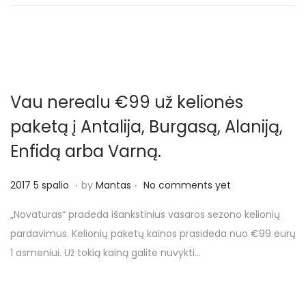
p
o
s
Vau nerealu €99 už kelionės
paketą į Antalija, Burgasą, Alaniją,
Enfidą arba Varną.
.
.
P
2
2017 5 spalio
by
Mantas
No comments yet
o
0
„Novaturas“ pradeda išankstinius vasaros sezono kelionių
s
1
pardavimus. Kelionių paketų kainos prasideda nuo €99 eurų
t
7
1 asmeniui. Už tokią kainą galite nuvykti…
e
5
d
s
o
p