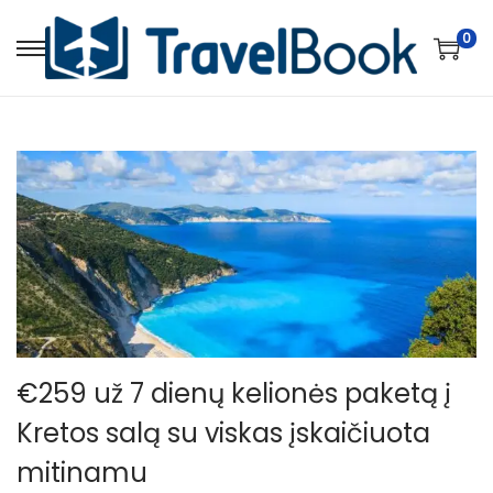
0
S
S
k
k
i
i
p
p
t
t
o
o
n
c
a
o
v
n
i
t
g
e
€259 už 7 dienų kelionės paketą į
a
n
Kretos salą su viskas įskaičiuota
t
t
i
mitinamu