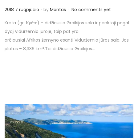
o
.
.
n
P
2018 7 rugpjūčio
by
Mantas
No comments yet
o
Kreta (gr. Κρήτη) – didžiausia Graikijos sala ir penktoji pagal
s
dydį Viduržemio jūroje, taip pat yra
t
arčiausiai Afrikos žemyno esanti Viduržemio jūros sala. Jos
e
plotas – 8,336 km².Tai didžiausia Graikijos…
d
o
n