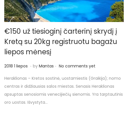
€150 už tiesioginį čarterinį skrydį į
Kretą su 20kg registruotu bagažu
liepos mėnesį
.
.
P
2
2018 1 liepos
by
Mantas
No comments yet
o
0
Heraklionas – Kretos sostinė, uostamiestis (Graikija); nomo
s
1
centras ir didžiausias salos miestas. Senasis Heraklionas
t
8
apsuptas senosiomis venecijiečių sienomis. Yra tarptautinis
e
1
oro uostas. Išvystyta…
d
l
o
i
n
e