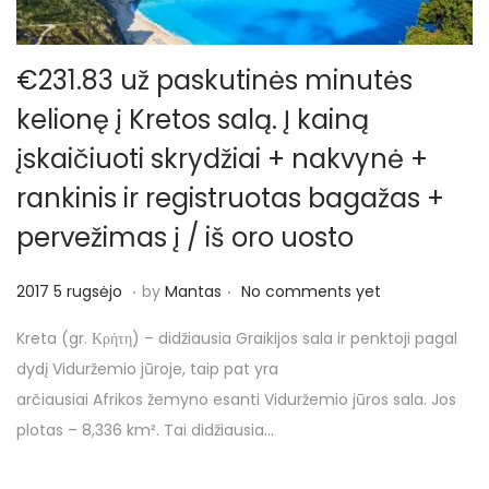
€231.83 už paskutinės minutės
kelionę į Kretos salą. Į kainą
įskaičiuoti skrydžiai + nakvynė +
rankinis ir registruotas bagažas +
pervežimas į / iš oro uosto
.
.
P
2
2017 5 rugsėjo
by
Mantas
No comments yet
o
0
Kreta (gr. Κρήτη) – didžiausia Graikijos sala ir penktoji pagal
s
1
dydį Viduržemio jūroje, taip pat yra
t
7
arčiausiai Afrikos žemyno esanti Viduržemio jūros sala. Jos
e
5
plotas – 8,336 km². Tai didžiausia…
d
r
o
u