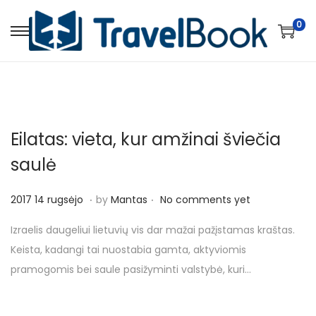
0
S
S
k
k
i
i
p
p
t
t
Eilatas: vieta, kur amžinai šviečia
o
o
n
c
saulė
a
o
.
.
v
n
P
2
2017 14 rugsėjo
by
Mantas
No comments yet
i
t
o
0
Izraelis daugeliui lietuvių vis dar mažai pažįstamas kraštas.
g
e
s
1
Keista, kadangi tai nuostabia gamta, aktyviomis
a
n
t
7
pramogomis bei saule pasižyminti valstybė, kuri…
t
t
e
1
i
d
5