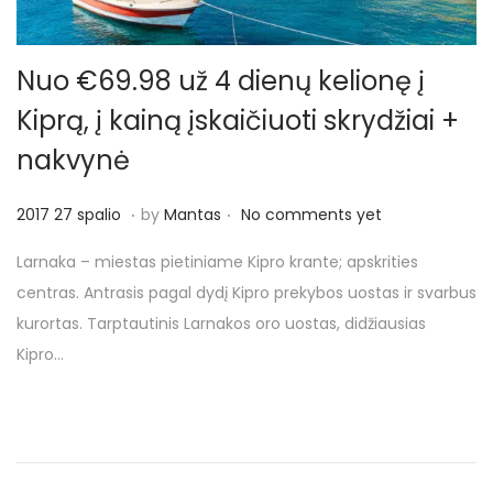
Nuo €69.98 už 4 dienų kelionę į
Kiprą, į kainą įskaičiuoti skrydžiai +
nakvynė
.
.
P
2
2017 27 spalio
by
Mantas
No comments yet
o
0
Larnaka – miestas pietiniame Kipro krante; apskrities
s
1
centras. Antrasis pagal dydį Kipro prekybos uostas ir svarbus
t
7
kurortas. Tarptautinis Larnakos oro uostas, didžiausias
e
2
Kipro…
d
7
o
s
n
p
a
l