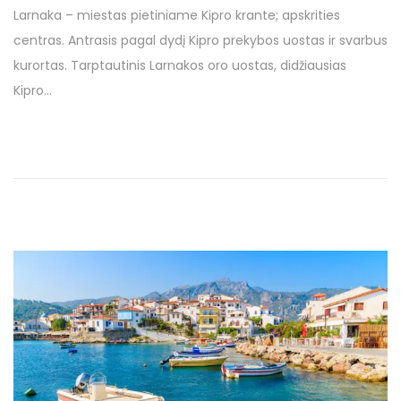
0
Larnaka – miestas pietiniame Kipro krante; apskrities
s
1
centras. Antrasis pagal dydį Kipro prekybos uostas ir svarbus
t
7
kurortas. Tarptautinis Larnakos oro uostas, didžiausias
e
5
Kipro…
d
l
o
a
n
p
k
r
i
č
i
o