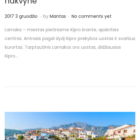
nakvynė
o
n
.
.
P
2
2017 3 gruodžio
by
Mantas
No comments yet
o
0
Larnaka – miestas pietiniame Kipro krante; apskrities
s
1
centras. Antrasis pagal dydį Kipro prekybos uostas ir svarbus
t
7
kurortas. Tarptautinis Larnakos oro uostas, didžiausias
e
3
Kipro…
d
g
o
r
n
u
o
d
ž
i
o