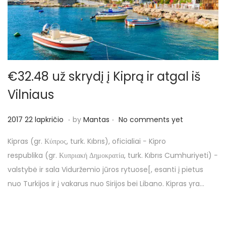
€32.48 už skrydį į Kiprą ir atgal iš
Vilniaus
.
.
P
2
2017 22 lapkričio
by
Mantas
No comments yet
o
0
Kipras (gr. Κύπρος, turk. Kıbrıs), oficialiai − Kipro
s
1
respublika (gr. Κυπριακή Δημοκρατία, turk. Kıbrıs Cumhuriyeti) −
t
7
valstybė ir sala Viduržemio jūros rytuose[, esanti į pietus
e
2
nuo Turkijos ir į vakarus nuo Sirijos bei Libano. Kipras yra…
d
2
o
l
n
a