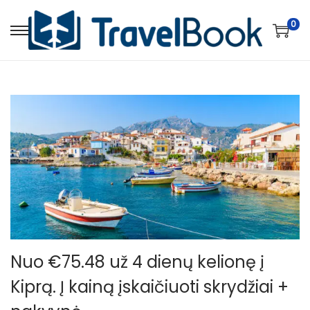
0
S
S
k
k
i
i
p
p
t
t
o
o
n
c
a
o
v
n
i
t
g
e
a
n
Nuo €75.48 už 4 dienų kelionę į
t
t
Kiprą. Į kainą įskaičiuoti skrydžiai +
i