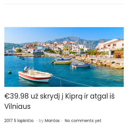
p
k
r
i
č
i
o
€39.98 už skrydį į Kiprą ir atgal iš
Vilniaus
.
.
P
2
2017 5 lapkričio
by
Mantas
No comments yet
o