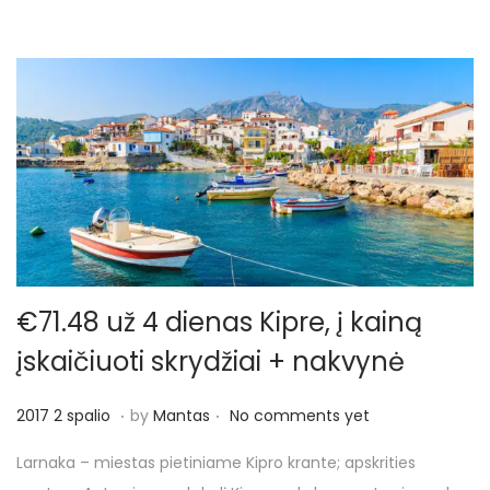
i
o
€71.48 už 4 dienas Kipre, į kainą
įskaičiuoti skrydžiai + nakvynė
.
.
P
2
2017 2 spalio
by
Mantas
No comments yet
o
0
Larnaka – miestas pietiniame Kipro krante; apskrities
s
1