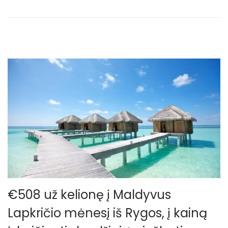
€508 už kelionę į Maldyvus
Lapkričio mėnesį iš Rygos, į kainą