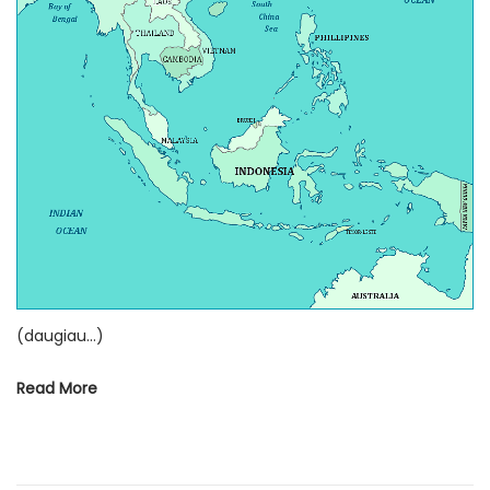
e
2
d
g
o
e
n
g
u
ž
ė
s
(daugiau…)
Read More