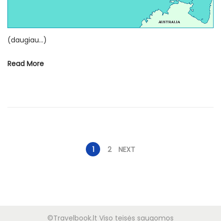
č
i
o
(daugiau…)
Read More
Į
1
2
NEXT
r
a
©Travelbook.lt Viso teisės saugomos