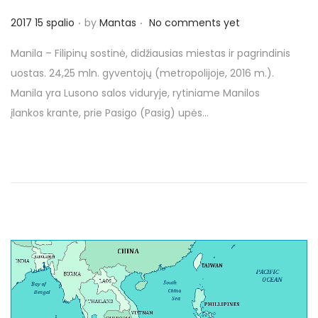
.
.
P
2017 15 spalio
by
Mantas
No comments yet
o
Manila – Filipinų sostinė, didžiausias miestas ir pagrindinis
s
uostas. 24,25 mln. gyventojų (metropolijoje, 2016 m.).
t
Manila yra Lusono salos viduryje, rytiniame Manilos
e
įlankos krante, prie Pasigo (Pasig) upės…
d
o
n