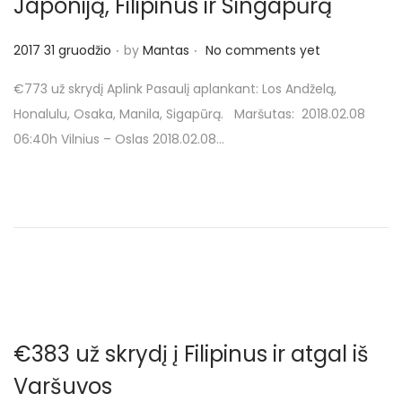
Japoniją, Filipinus ir Singapūrą
.
.
P
2017 31 gruodžio
by
Mantas
No comments yet
o
€773 už skrydį Aplink Pasaulį aplankant: Los Andželą,
s
Honalulu, Osaka, Manila, Sigapūrą. Maršutas: 2018.02.08
t
06:40h Vilnius – Oslas 2018.02.08…
e
d
o
n
€383 už skrydį į Filipinus ir atgal iš
Varšuvos