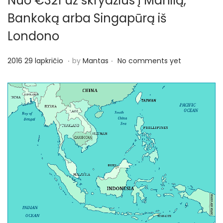
Nuo €321 už skrydžius į Manilą,
Bankoką arba Singapūrą iš
Londono
.
.
P
2
2016 29 lapkričio
by
Mantas
No comments yet
o
0
s
1
t
6
e
2
d
9
o
l
n
a
p
k
r
i