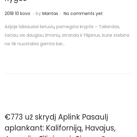
o
n
.
.
P
2
2018 10 kovo
by
Mantas
No comments yet
o
0
Azijoje labiausiai lietuvių pamėgsta kryptis – Tailandas,
s
1
tačiau vis daugiau žmonių atranda ir Filipinus, kurie stebina
t
8
ne tik nuostabia gamta bei…
e
1
d
0
o
k
n
o
v
o
€773 už skrydį Aplink Pasaulį
aplankant: Kaliforniją, Havajus,