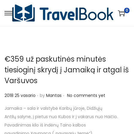
0
S
S
k
k
i
i
p
p
t
t
€359 už paskutinės minutės
o
o
n
c
tiesioginį skrydį į Jamaiką ir atgal iš
a
o
Varšuvos
v
n
i
t
.
.
P
2018 25 vasario
by
Mantas
No comments yet
g
e
o
Jamaika – sala ir valstybė Karibų jūroje, Didžiųjų
a
n
s
Antilų salyne, į pietus nuo Kubos ir į vakarus nuo Haičio.
t
t
t
Pavadinimas kilo iš indėnų Taino kalbos
i
e
pavadinimo Xaymaca („pavasarių žemė“).