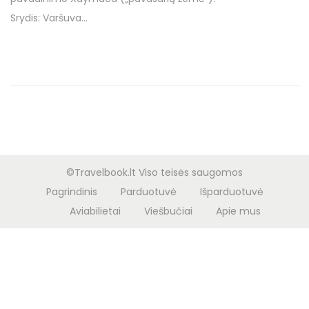
o
d
Srydis: Varšuva…
n
o
n
©Travelbook.lt Viso teisės saugomos
Pagrindinis
Parduotuvė
Išparduotuvė
Aviabilietai
Viešbučiai
Apie mus