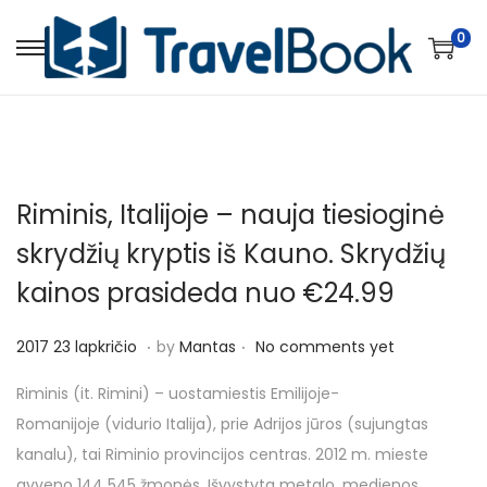
0
S
S
k
k
i
i
p
p
t
t
Riminis, Italijoje – nauja tiesioginė
o
o
n
c
skrydžių kryptis iš Kauno. Skrydžių
a
o
kainos prasideda nuo €24.99
v
n
i
t
.
.
P
2
2017 23 lapkričio
by
Mantas
No comments yet
g
e
o
0
Riminis (it. Rimini) – uostamiestis Emilijoje-
a
n
s
1
Romanijoje (vidurio Italija), prie Adrijos jūros (sujungtas
t
t
t
7
kanalu), tai Riminio provincijos centras. 2012 m. mieste
i
e
2
gyveno 144 545 žmonės. Išvystyta metalo, medienos,