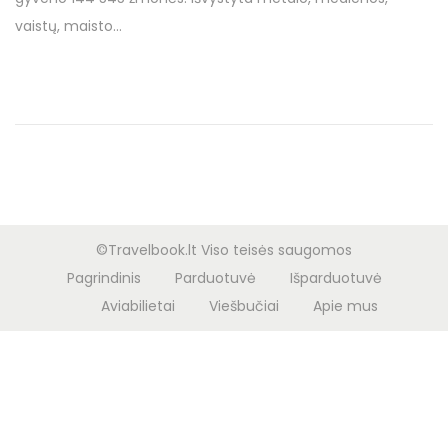
o
d
3
vaistų, maisto…
n
o
l
n
a
p
k
r
i
č
i
©Travelbook.lt Viso teisės saugomos
o
Pagrindinis
Parduotuvė
Išparduotuvė
Aviabilietai
Viešbučiai
Apie mus