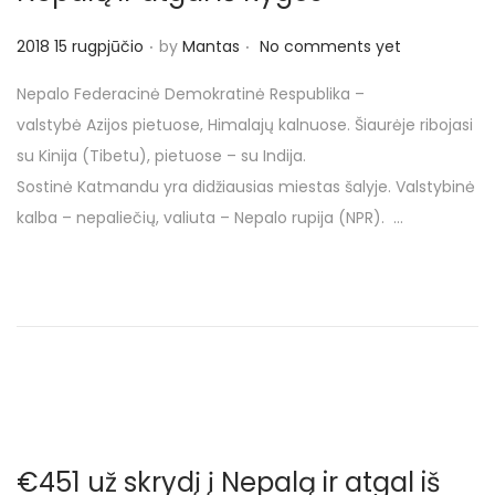
o
n
.
.
P
2018 15 rugpjūčio
by
Mantas
No comments yet
o
Nepalo Federacinė Demokratinė Respublika –
s
valstybė Azijos pietuose, Himalajų kalnuose. Šiaurėje ribojasi
t
su Kinija (Tibetu), pietuose – su Indija.
e
Sostinė Katmandu yra didžiausias miestas šalyje. Valstybinė
d
kalba – nepaliečių, valiuta – Nepalo rupija (NPR). …
o
n
€451 už skrydį į Nepalą ir atgal iš