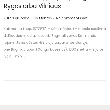
Rygos arba Vilniaus
.
.
P
2
2017 3 gruodžio
by
Mantas
No comments yet
o
0
Katmandu (nep. काठमांडौ = Kāṭhmāṇḍau) – Nepalo sostinė ir
s
1
didžiausias miestas, esantis Bagmati zonos Katmandu
t
7
rajone. Jis išsidėstęs Himalajų tarpukalnės slėnyje,
e
3
prie Bagmati upės (Gango baseinas), 1360 metrų virš jūros
d
g
lygio. 1 mln….
o
r
n
u
o
d
ž
i
o