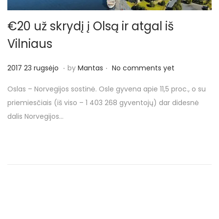
€20 už skrydį į Olsą ir atgal iš
Vilniaus
.
.
P
2
2017 23 rugsėjo
by
Mantas
No comments yet
o
0
Oslas – Norvegijos sostinė. Osle gyvena apie 11,5 proc., o su
s
1
priemiesčiais (iš viso – 1 403 268 gyventojų) dar didesnė
t
7
dalis Norvegijos…
e
2
d
3
o
r
n
u
g
s
ė
j