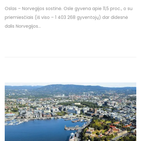
o
0
Oslas – Norvegijos sostinė. Osle gyvena apie 11,5 proc., o su
s
1
priemiesčiais (iš viso – 1 403 268 gyventojų) dar didesnė
t
7
dalis Norvegijos…
e
1
d
2
o
s
n
p
a
l
i
o