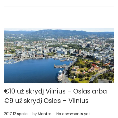
n
p
a
l
i
o
€10 už skrydį Vilnius – Oslas arba
€9 už skrydį Oslas – Vilnius
.
.
P
2
2017 12 spalio
by
Mantas
No comments yet