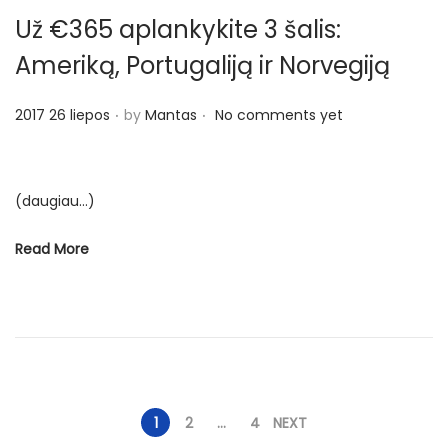
Už €365 aplankykite 3 šalis:
o
Ameriką, Portugaliją ir Norvegiją
.
.
P
2017 26 liepos
by
Mantas
No comments yet
o
s
t
(daugiau…)
e
Read More
d
o
n
Į
1
2
…
4
NEXT