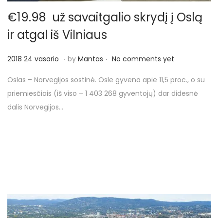
o
n
€19.98 už savaitgalio skrydį į Oslą
ir atgal iš Vilniaus
.
.
P
2
2018 24 vasario
by
Mantas
No comments yet
o
0
Oslas – Norvegijos sostinė. Osle gyvena apie 11,5 proc., o su
s
1
priemiesčiais (iš viso – 1 403 268 gyventojų) dar didesnė
t
8
dalis Norvegijos…
e
2
d
4
o
v
n
a
s
a
r
i