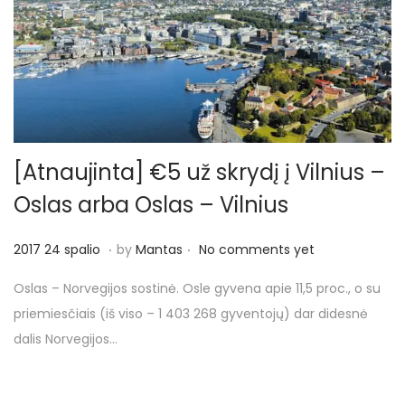
o
[Atnaujinta] €5 už skrydį į Vilnius –
Oslas arba Oslas – Vilnius
.
.
P
2
2017 24 spalio
by
Mantas
No comments yet
o
0
Oslas – Norvegijos sostinė. Osle gyvena apie 11,5 proc., o su
s
1
priemiesčiais (iš viso – 1 403 268 gyventojų) dar didesnė
t
7
dalis Norvegijos…
e
2
d
8
o
s