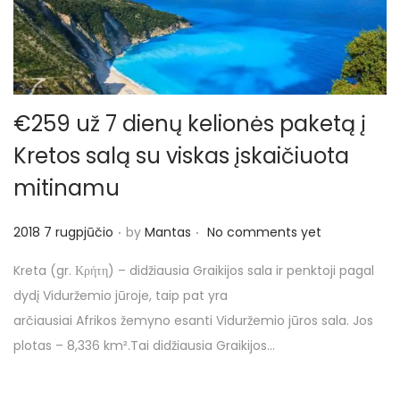
o
€259 už 7 dienų kelionės paketą į
Kretos salą su viskas įskaičiuota
mitinamu
.
.
P
2018 7 rugpjūčio
by
Mantas
No comments yet
o
Kreta (gr. Κρήτη) – didžiausia Graikijos sala ir penktoji pagal
s
dydį Viduržemio jūroje, taip pat yra
t
arčiausiai Afrikos žemyno esanti Viduržemio jūros sala. Jos
e
plotas – 8,336 km².Tai didžiausia Graikijos…
d
o