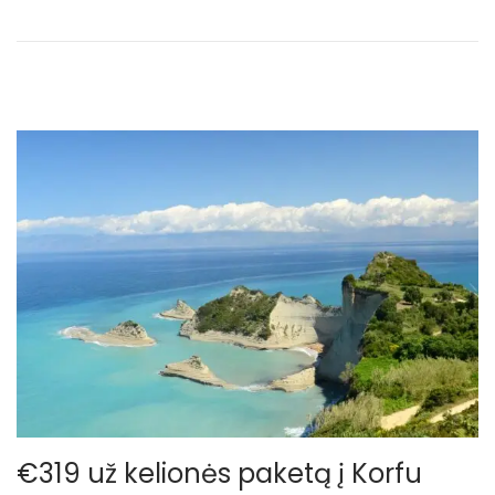
n
€319 už kelionės paketą į Korfu