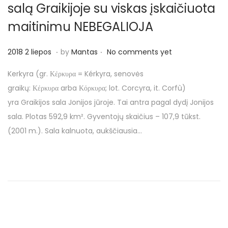
salą Graikijoje su viskas įskaičiuota
maitinimu NEBEGALIOJA
.
.
P
2
2018 2 liepos
by
Mantas
No comments yet
o
0
Kerkyra (gr. Κέρκυρα = Kérkyra, senovės
s
1
graikų: Κέρκυρα arba Κόρκυρα; lot. Corcyra, it. Corfù)
t
8
yra Graikijos sala Jonijos jūroje. Tai antra pagal dydį Jonijos
e
2
sala. Plotas 592,9 km². Gyventojų skaičius – 107,9 tūkst.
d
l
(2001 m.). Sala kalnuota, aukščiausia…
o
i
n
e
p
o
s