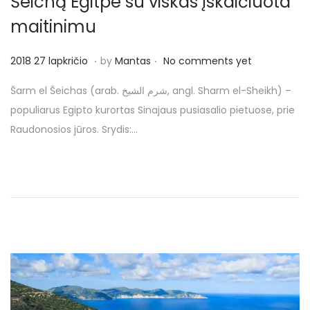
Šeichą Egitpe su viskas įskaičiuota
o
n
maitinimu
.
.
P
2
2018 27 lapkričio
by
Mantas
No comments yet
o
0
Šarm el Šeichas (arab. شرم الشيخ, angl. Sharm el-Sheikh) –
s
1
populiarus Egipto kurortas Sinajaus pusiasalio pietuose, prie
t
8
Raudonosios jūros. Srydis:…
e
2
d
0
o
g
n
r
u
o
d
ž
i