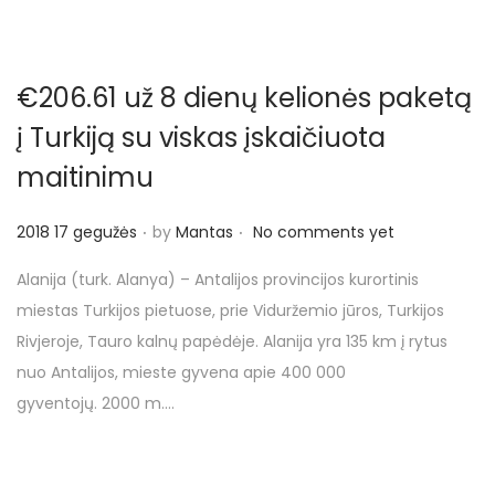
ė
s
€206.61 už 8 dienų kelionės paketą
į Turkiją su viskas įskaičiuota
maitinimu
.
.
P
2018 17 gegužės
by
Mantas
No comments yet
o
Alanija (turk. Alanya) – Antalijos provincijos kurortinis
s
miestas Turkijos pietuose, prie Viduržemio jūros, Turkijos
t
Rivjeroje, Tauro kalnų papėdėje. Alanija yra 135 km į rytus
e
nuo Antalijos, mieste gyvena apie 400 000
d
gyventojų. 2000 m….
o
n