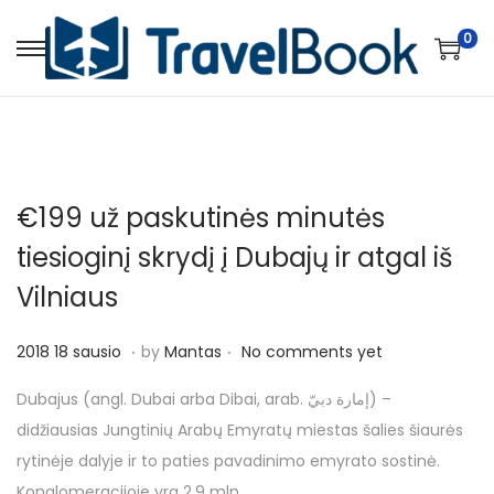
0
S
S
k
k
i
i
p
p
t
t
€199 už paskutinės minutės
o
o
n
c
tiesioginį skrydį į Dubajų ir atgal iš
a
o
Vilniaus
v
n
i
t
.
.
P
2
2018 18 sausio
by
Mantas
No comments yet
g
e
o
0
Dubajus (angl. Dubai arba Dibai, arab. إمارة دبيّ) –
a
n
s
1
didžiausias Jungtinių Arabų Emyratų miestas šalies šiaurės
t
t
t
8
rytinėje dalyje ir to paties pavadinimo emyrato sostinė.
i
e
1
Konglomeracijoje yra 2,9 mln….