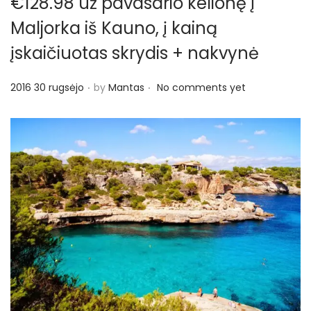
€128.98 už pavasario kelionę į
Maljorka iš Kauno, į kainą
įskaičiuotas skrydis + nakvynė
.
.
P
2016 30 rugsėjo
by
Mantas
No comments yet
o
s
t
e
d
o
n