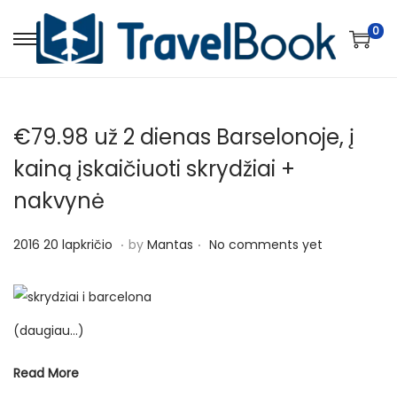
0
S
S
k
k
i
i
p
p
€79.98 už 2 dienas Barselonoje, į
t
t
kainą įskaičiuoti skrydžiai +
o
o
nakvynė
n
c
a
o
.
.
P
2
2016 20 lapkričio
by
Mantas
No comments yet
v
n
o
0
i
t
s
1
g
e
t
6
a
n
(daugiau…)
e
2
t
t
d
0
i
Read More
o
l