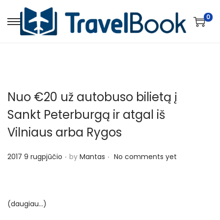
0
S
S
k
k
i
i
p
p
t
t
Nuo €20 už autobuso bilietą į
o
o
n
c
Sankt Peterburgą ir atgal iš
a
o
Vilniaus arba Rygos
v
n
i
t
.
.
P
2017 9 rugpjūčio
by
Mantas
No comments yet
g
e
o
a
n
s
t
t
t
(daugiau…)
i
e