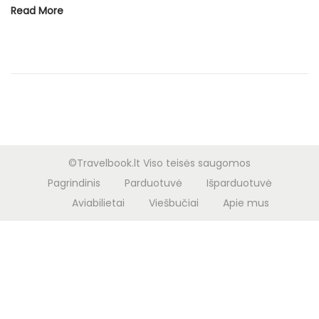
o
d
Read More
n
o
n
©Travelbook.lt Viso teisės saugomos
Pagrindinis
Parduotuvė
Išparduotuvė
Aviabilietai
Viešbučiai
Apie mus