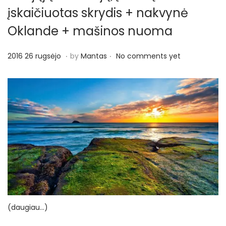
o
įskaičiuotas skrydis + nakvynė
n
Oklande + mašinos nuoma
.
.
P
2
2016 26 rugsėjo
by
Mantas
No comments yet
o
0
s
1
t
6
e
2
d
6
o
r
n
u
g
s
ė
(daugiau…)
j
o