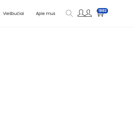
1883
Viešbučiai
Apie mus