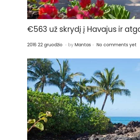
€563 už skrydį į Havajus ir atga
.
.
P
2
2016 22 gruodžio
by
Mantas
No comments yet
o
0
s
1
t
6
e
2
d
2
o
g
n
r
u
o
d