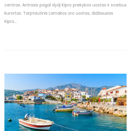
1
centras. Antrasis pagal dydį Kipro prekybos uostas ir svarbus
t
7
kurortas. Tarptautinis Larnakos oro uostas, didžiausias
e
9
Kipro…
d
r
o
u
n
g
s
ė
j
o