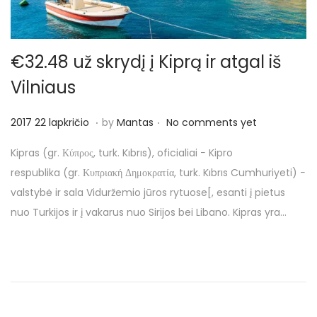
€32.48 už skrydį į Kiprą ir atgal iš
Vilniaus
.
.
P
2
2017 22 lapkričio
by
Mantas
No comments yet
o
0
Kipras (gr. Κύπρος, turk. Kıbrıs), oficialiai − Kipro
s
1
respublika (gr. Κυπριακή Δημοκρατία, turk. Kıbrıs Cumhuriyeti) −
t
7
valstybė ir sala Viduržemio jūros rytuose[, esanti į pietus
e
2
nuo Turkijos ir į vakarus nuo Sirijos bei Libano. Kipras yra…
d
2
o
l
n
a
p
k