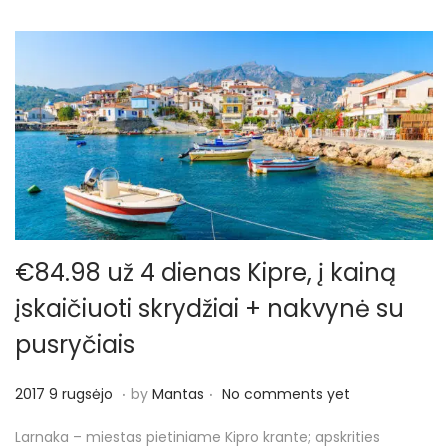
r
i
č
i
o
€84.98 už 4 dienas Kipre, į kainą
įskaičiuoti skrydžiai + nakvynė su
pusryčiais
.
.
P
2
2017 9 rugsėjo
by
Mantas
No comments yet
o
0
Larnaka – miestas pietiniame Kipro krante; apskrities
s