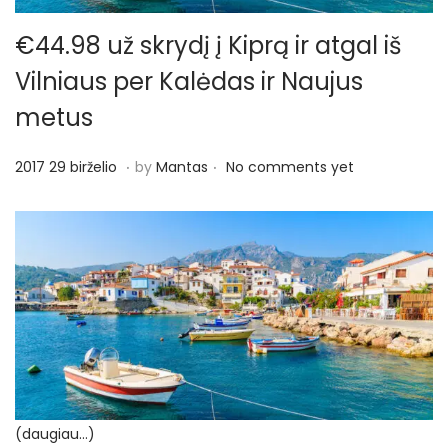
€44.98 už skrydį į Kiprą ir atgal iš
Vilniaus per Kalėdas ir Naujus
metus
.
.
P
2
2017 29 birželio
by
Mantas
No comments yet
o
0
s
1
t
7
e
2
d
9
o
b
n
i
r
ž
(daugiau…)
e