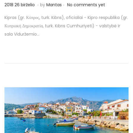
o
.
.
P
2
2018 26 birželio
by
Mantas
No comments yet
n
o
0
Kipras (gr. Κύπρος, turk. Kıbrıs), oficialiai − Kipro respublika (gr.
s
1
Κυπριακή Δημοκρατία, turk. Kıbrıs Cumhuriyeti) − valstybė ir
t
8
sala Viduržemio…
e
2
d
6
o
b
n
i
r
ž
e
l
i
o