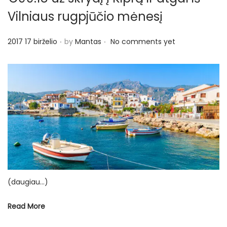
Vilniaus rugpjūčio mėnesį
.
.
P
2017 17 birželio
by
Mantas
No comments yet
o
s
t
e
d
o
n
(daugiau…)
Read More