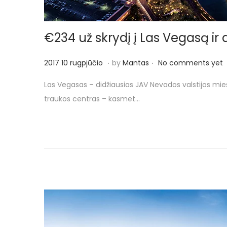
o
n
€234 už skrydį į Las Vegasą ir a
.
.
P
2
2017 10 rugpjūčio
by
Mantas
No comments yet
o
0
Las Vegasas – didžiausias JAV Nevados valstijos mie
s
1
traukos centras – kasmet…
t
7
e
2
d
0
o
r
n
u
g
p
j
ū