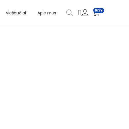
1839
Viešbučiai
Apie mus