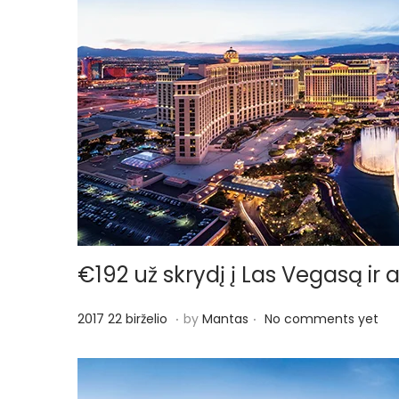
č
i
o
€192 už skrydį į Las Vegasą ir a
.
.
P
2
2017 22 birželio
by
Mantas
No comments yet
o
0
s
1
t
7