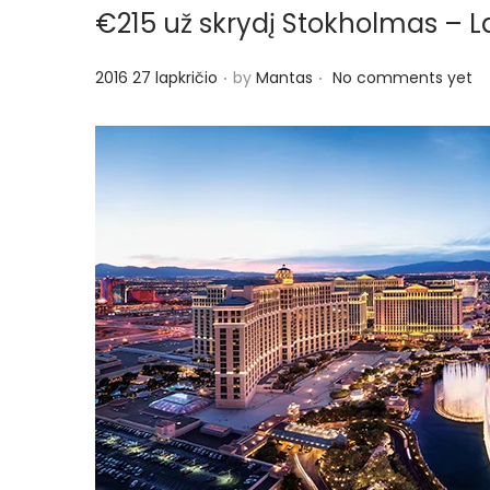
€215 už skrydį Stokholmas – 
.
.
P
2016 27 lapkričio
by
Mantas
No comments yet
o
s
t
e
d
o
n