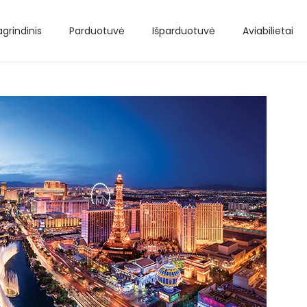
agrindinis
Parduotuvė
Išparduotuvė
Aviabilietai