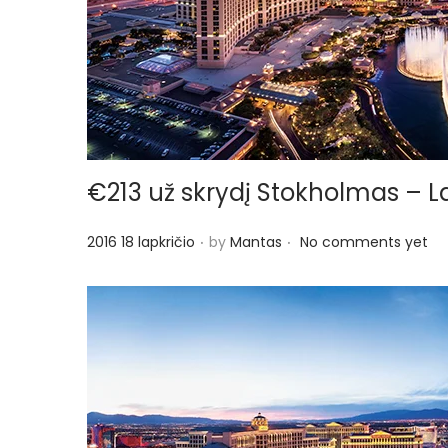
€213 už skrydį Stokholmas – 
.
.
P
2016 18 lapkričio
by
Mantas
No comments yet
o
s
t
e
d
o
n