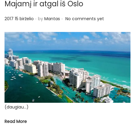
Majamį ir atgal iš Oslo
.
.
P
2017 15 birželio
by
Mantas
No comments yet
o
s
t
e
d
o
n
(daugiau…)
Read More