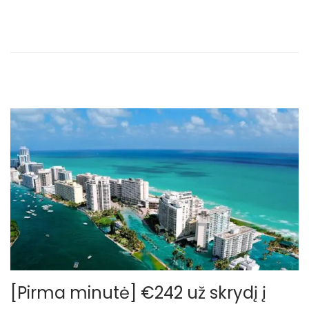
o
b
n
i
r
ž
e
l
i
o
[Pirma minutė] €242 už skrydį į