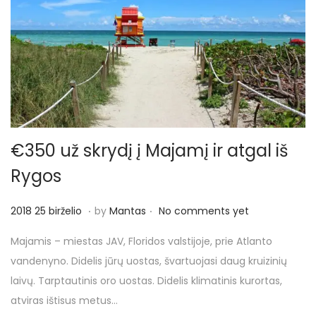
€350 už skrydį į Majamį ir atgal iš
Rygos
.
.
P
2
2018 25 birželio
by
Mantas
No comments yet
o
0
Majamis – miestas JAV, Floridos valstijoje, prie Atlanto
s
1
vandenyno. Didelis jūrų uostas, švartuojasi daug kruizinių
t
8
laivų. Tarptautinis oro uostas. Didelis klimatinis kurortas,
e
2
atviras ištisus metus…
d
5