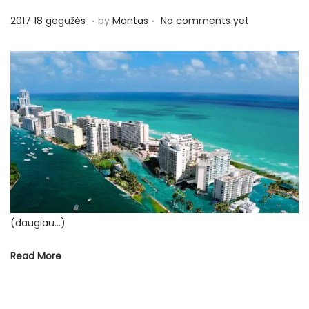
.
.
P
2
2017 18 gegužės
by
Mantas
No comments yet
o
0
s
1
t
7
e
1
d
8
o
g
n
e
g
u
ž
(daugiau…)
ė
s
Read More