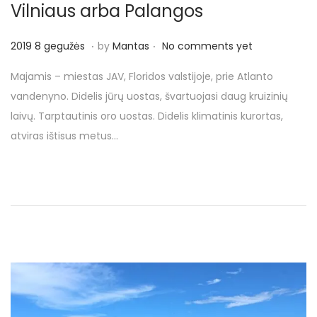
o
Vilniaus arba Palangos
n
.
.
P
2
2019 8 gegužės
by
Mantas
No comments yet
o
0
Majamis – miestas JAV, Floridos valstijoje, prie Atlanto
s
1
vandenyno. Didelis jūrų uostas, švartuojasi daug kruizinių
t
9
laivų. Tarptautinis oro uostas. Didelis klimatinis kurortas,
e
8
atviras ištisus metus…
d
g
o
e
n
g
u
ž
ė
s