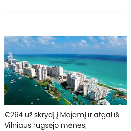
€264 už skrydį į Majamį ir atgal iš
Vilniaus rugsėjo mėnesį