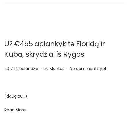
Už €455 aplankykite Floridą ir
Kubą, skrydžiai iš Rygos
.
.
P
2
2017 14 balandžio
by
Mantas
No comments yet
o
0
s
1
t
7
(daugiau…)
e
1
d
4
Read More
o
b
n
a