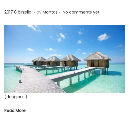
o
n
.
.
P
2
2017 8 birželio
by
Mantas
No comments yet
o
0
s
1
t
7
e
8
d
b
o
i
n
r
ž
e
l
(daugiau…)
i
o
Read More