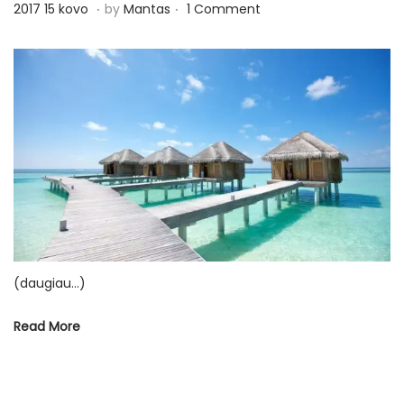
.
.
P
2
2017 15 kovo
by
Mantas
1 Comment
o
0
s
1
t
7
e
1
d
5
o
k
n
o
v
o
(daugiau…)
Read More