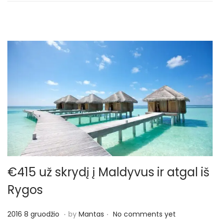
€415 už skrydį į Maldyvus ir atgal iš
Rygos
.
.
P
2
2016 8 gruodžio
by
Mantas
No comments yet