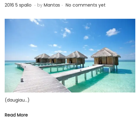
.
.
P
2
2016 5 spalio
by
Mantas
No comments yet
o
0
s
1
t
6
e
6
d
s
o
p
n
a
l
i
o
(daugiau…)
Read More