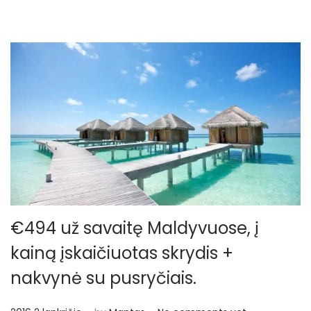
€494 už savaitę Maldyvuose, į
kainą įskaičiuotas skrydis +
nakvynė su pusryčiais.
.
.
P