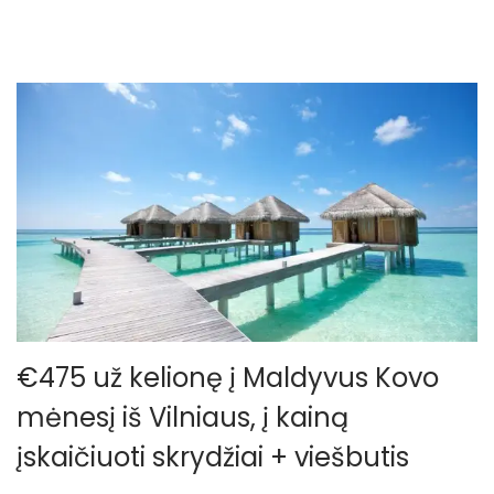
€475 už kelionę į Maldyvus Kovo
mėnesį iš Vilniaus, į kainą
įskaičiuoti skrydžiai + viešbutis