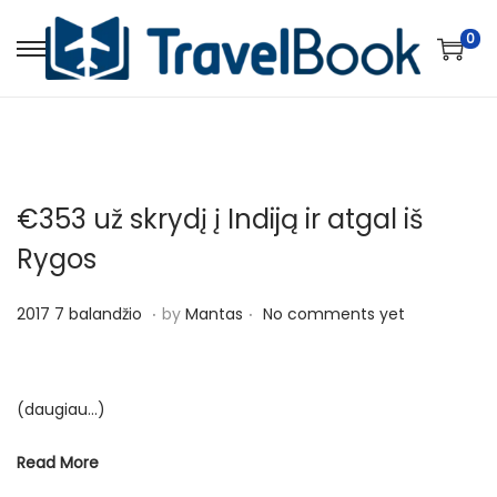
0
S
S
k
k
i
i
p
p
t
t
€353 už skrydį į Indiją ir atgal iš
o
o
n
c
Rygos
a
o
.
.
v
n
P
2
2017 7 balandžio
by
Mantas
No comments yet
i
t
o
0
g
e
s
1
a
n
t
7
(daugiau…)
t
t
e
1
Read More
i
d
1