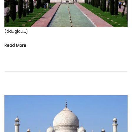
ė
s
(daugiau…)
Read More