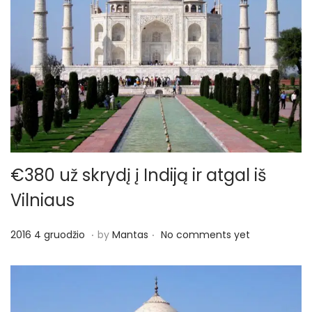
€380 už skrydį į Indiją ir atgal iš
Vilniaus
.
.
P
2
2016 4 gruodžio
by
Mantas
No comments yet
o
0
s
1
t
7
e
1