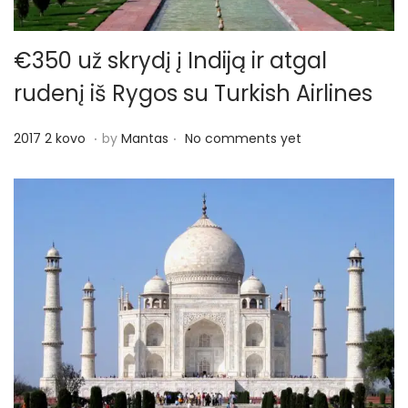
€350 už skrydį į Indiją ir atgal
rudenį iš Rygos su Turkish Airlines
.
.
P
2
2017 2 kovo
by
Mantas
No comments yet
o
0
s
1
t
7
e
1
d
1
o
g
n
e
g
u
ž