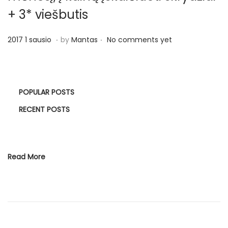
+ 3* viešbutis
.
.
P
2
2017 1 sausio
by
Mantas
No comments yet
o
0
s
1
t
7
POPULAR POSTS
e
2
d
RECENT POSTS
g
o
e
n
g
u
Read More
ž
ė
s