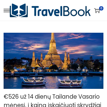
0
€526 už 14 dienų Tailande Vasario
mėnesį, į kainą įskaičiuoti skrydžiai