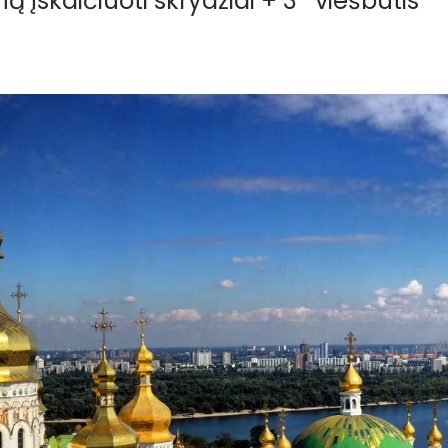
ną įskaičiuoti skrydžiai + 3* viešbutis