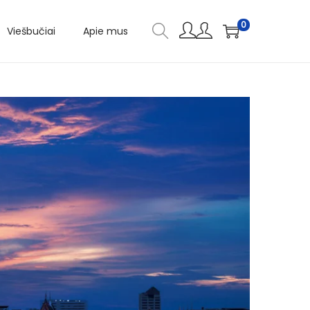
0
Viešbučiai
Apie mus