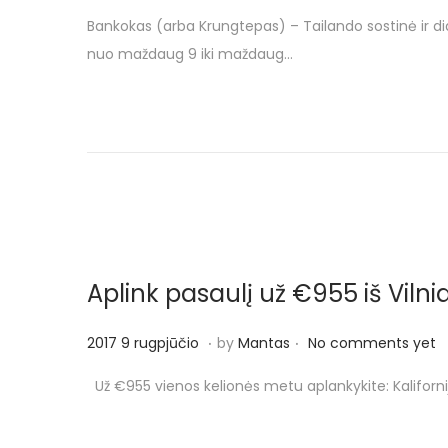
o
0
Bankokas (arba Krungtepas) – Tailando sostinė ir d
s
1
nuo maždaug 9 iki maždaug…
t
7
e
3
d
0
o
g
n
r
u
o
d
Aplink pasaulį už €955 iš Vilni
ž
i
.
.
P
2
2017 9 rugpjūčio
by
Mantas
No comments yet
o
o
0
Už €955 vienos kelionės metu aplankykite: Kaliforniją
s
1
t
7