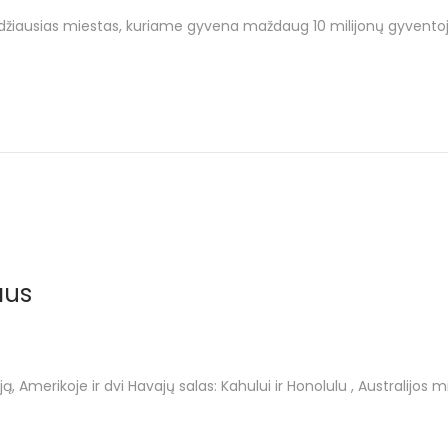
idžiausias miestas, kuriame gyvena maždaug 10 milijonų gyventoj
aus
, Amerikoje ir dvi Havajų salas: Kahului ir Honolulu , Australijos 