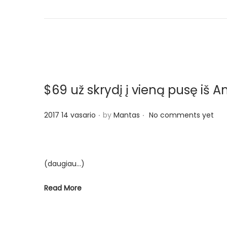
e
2
d
8
o
r
n
u
g
p
$69 už skrydį į vieną pusę iš A
j
ū
.
.
P
2017 14 vasario
by
Mantas
No comments yet
č
o
i
s
o
t
(daugiau…)
e
d
Read More
o
n