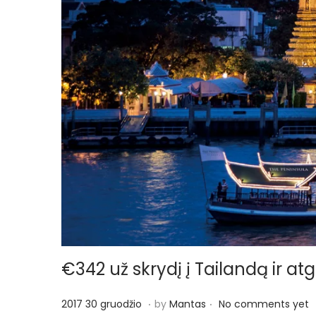
o
n
€342 už skrydį į Tailandą ir atg
.
.
P
2
2017 30 gruodžio
by
Mantas
No comments yet