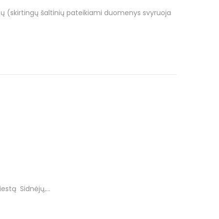
ų (skirtingų šaltinių pateikiami duomenys svyruoja
miestą Sidnėjų,…