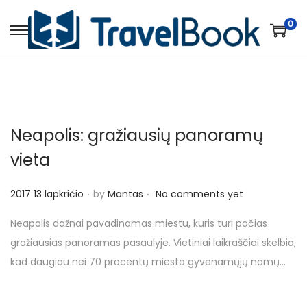
0
S
S
k
k
i
i
p
p
t
t
Neapolis: gražiausių panoramų
o
o
n
c
vieta
a
o
.
.
v
n
P
2017 13 lapkričio
by
Mantas
No comments yet
i
t
o
Neapolis dažnai pavadinamas miestu, kuris turi pačias
g
e
s
gražiausias panoramas pasaulyje. Vietiniai laikraščiai skelbia,
a
n
t
kad daugiau nei 70 procentų miesto gyvenamųjų namų…
t
t
e
i
d