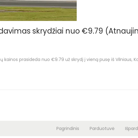
rdavimas skrydžiai nuo €9.79 (Atnauji
žių kainos prasideda nuo €9.79 už skrydį į vieną pusę iš Vilniaus
Pagrindinis
Parduotuvė
Išpar