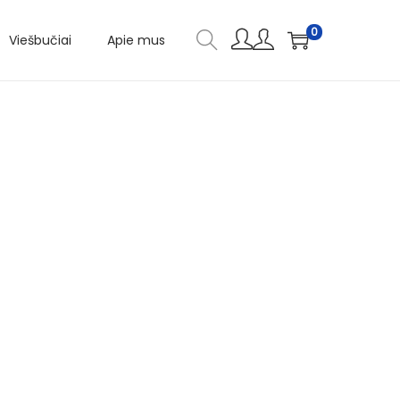
0
Viešbučiai
Apie mus