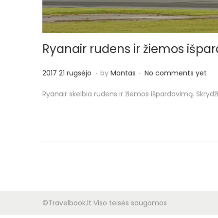
o
n
Ryanair rudens ir žiemos išpa
.
.
P
2
2017 21 rugsėjo
by
Mantas
No comments yet
o
0
Ryanair skelbia rudens ir žiemos išpardavimą. Skryd
s
1
t
7
e
2
d
5
o
r
n
u
g
s
©Travelbook.lt Viso teisės saugomos
ė