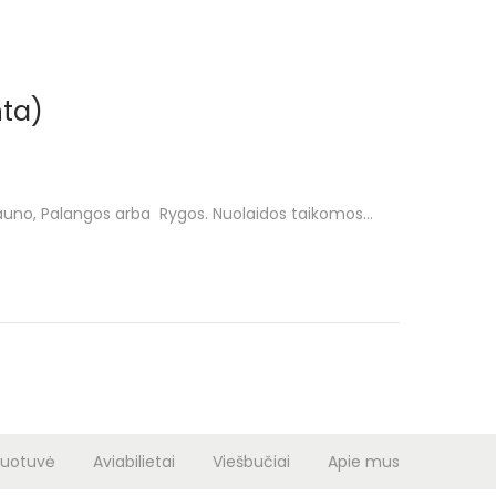
nta)
, Kauno, Palangos arba Rygos. Nuolaidos taikomos…
duotuvė
Aviabilietai
Viešbučiai
Apie mus