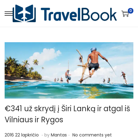
0
S
S
k
k
i
i
p
p
t
t
o
o
n
c
a
o
v
n
i
t
g
e
€341 už skrydį į Širi Lanką ir atgal iš
a
n
Vilniaus ir Rygos
t
t
i
.
.
P
2
2016 22 lapkričio
by
Mantas
No comments yet