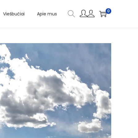
0
Viešbučiai
Apie mus