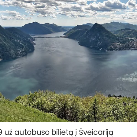
už autobuso bilietą į Šveicariją