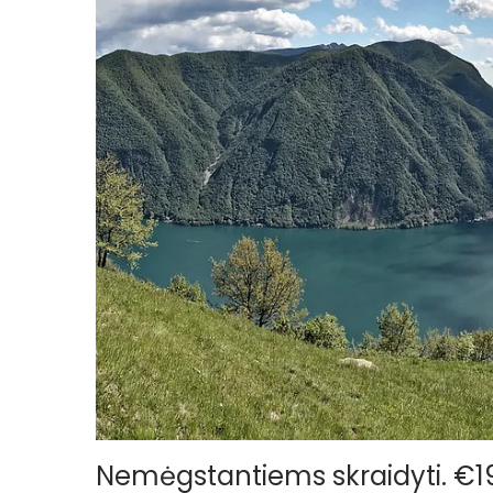
o
n
Nemėgstantiems skraidyti. €19 