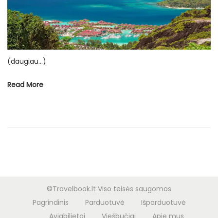
d
9
o
l
n
a
p
k
(daugiau…)
r
Read More
i
č
i
o
©Travelbook.lt Viso teisės saugomos
Pagrindinis
Parduotuvė
Išparduotuvė
Aviabilietai
Viešbučiai
Apie mus