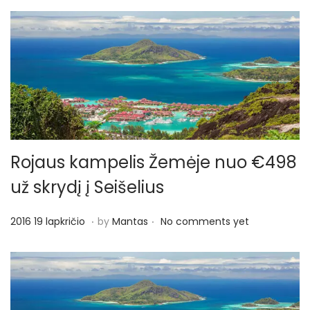
Rojaus kampelis Žemėje nuo €498
už skrydį į Seišelius
.
.
P
2
2016 19 lapkričio
by
Mantas
No comments yet
o
0
s
1
t
6
e
1