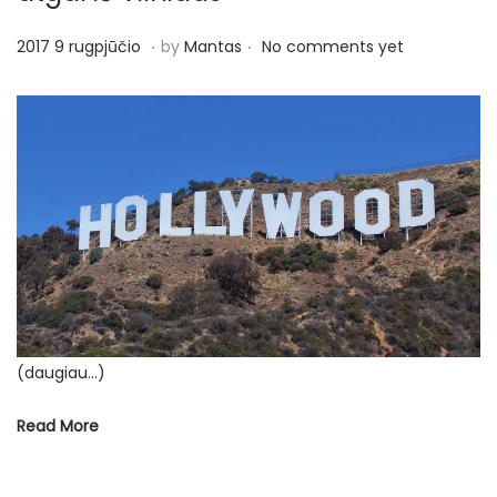
o
n
.
.
P
2
2017 9 rugpjūčio
by
Mantas
No comments yet
o
0
s
1
t
7
e
9
d
r
o
u
n
g
p
j
ū
(daugiau…)
č
i
Read More
o