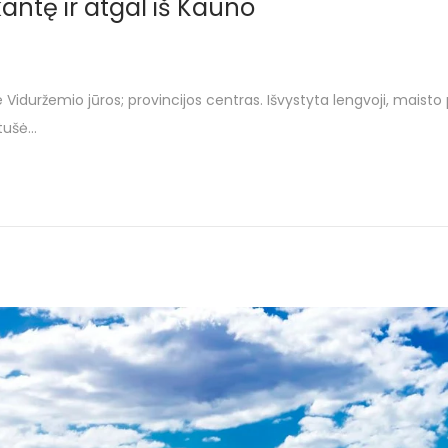
ikantę ir atgal iš Kauno
rie Viduržemio jūros; provincijos centras. Išvystyta lengvoji, ma
otušė…