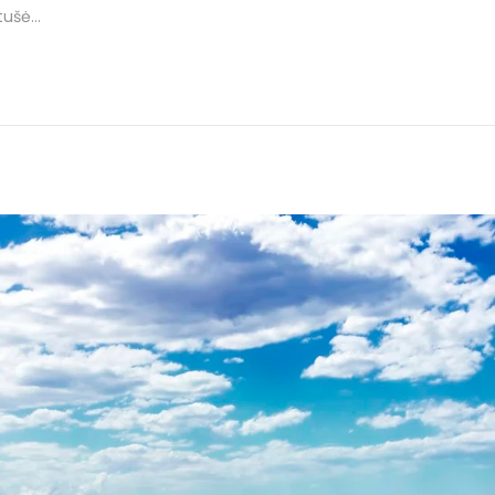
otušė…