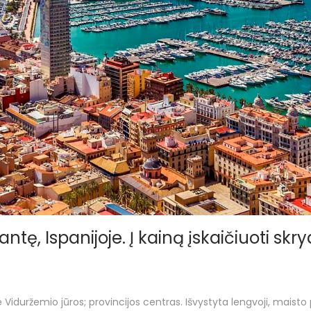
antę, Ispanijoje. Į kainą įskaičiuoti sk
rie Viduržemio jūros; provincijos centras. Išvystyta lengvoji, ma