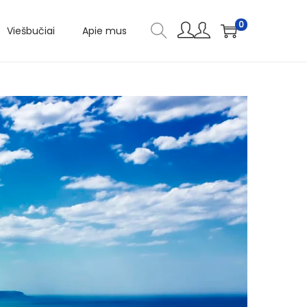
0
Viešbučiai
Apie mus