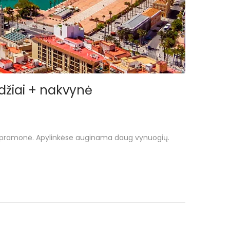
rydžiai + nakvynė
isto pramonė. Apylinkėse auginama daug vynuogių.