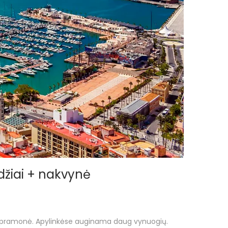
rydžiai + nakvynė
isto pramonė. Apylinkėse auginama daug vynuogių.