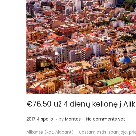
€76.50 už 4 dienų kelionę į Alik
.
.
P
2
2017 4 spalio
by
Mantas
No comments yet
o
0
Alikantė (kat. Alacant) – uostamiestis Ispanijoje, p
s
1