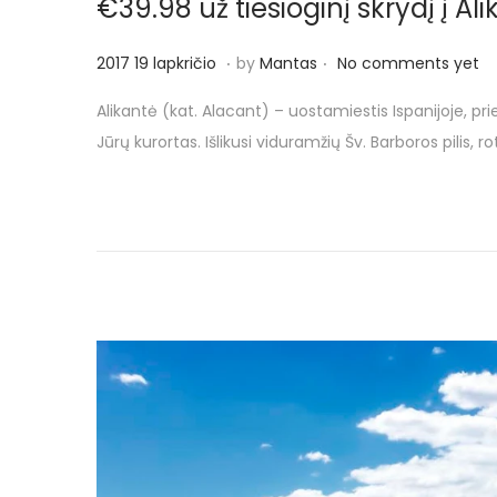
€39.98 už tiesioginį skrydį į Al
.
.
P
2
2017 19 lapkričio
by
Mantas
No comments yet
o
0
Alikantė (kat. Alacant) – uostamiestis Ispanijoje, p
s
1
Jūrų kurortas. Išlikusi viduramžių Šv. Barboros pilis, r
t
8
e
3
d
k
o
o
n
v
o