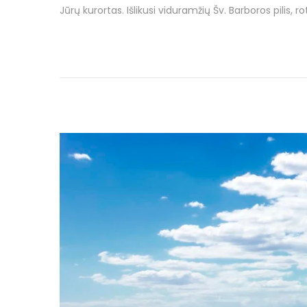
Jūrų kurortas. Išlikusi viduramžių Šv. Barboros pilis, r
t
7
e
4
d
s
o
p
n
a
l
i
o