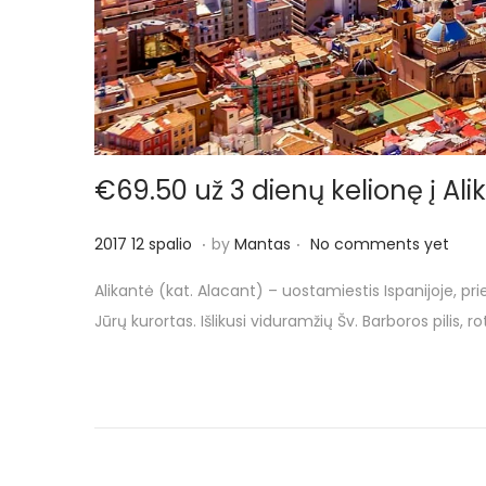
€69.50 už 3 dienų kelionę į Alik
.
.
P
2
2017 12 spalio
by
Mantas
No comments yet
o
0
Alikantė (kat. Alacant) – uostamiestis Ispanijoje, p
s
1
Jūrų kurortas. Išlikusi viduramžių Šv. Barboros pilis, r
t
7
e
1
d
2
o
s
n
p
a