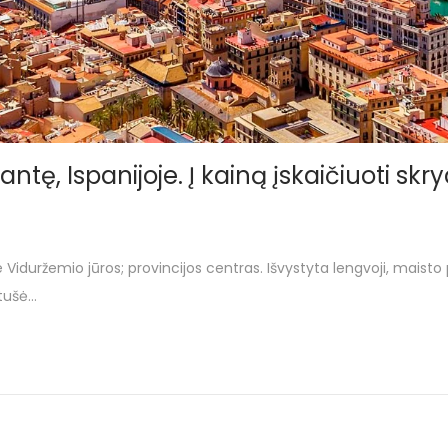
antę, Ispanijoje. Į kainą įskaičiuoti sk
rie Viduržemio jūros; provincijos centras. Išvystyta lengvoji, ma
otušė…