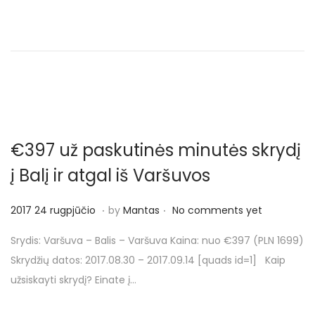
d
9
o
r
n
u
g
p
j
ū
€397 už paskutinės minutės skrydį
č
i
į Balį ir atgal iš Varšuvos
o
.
.
P
2
2017 24 rugpjūčio
by
Mantas
No comments yet
o
0
Srydis: Varšuva – Balis – Varšuva Kaina: nuo €397 (PLN 1699)
s
1
Skrydžių datos: 2017.08.30 – 2017.09.14 [quads id=1] Kaip
t
7
užsiskayti skrydį? Einate į…
e
2
d
4