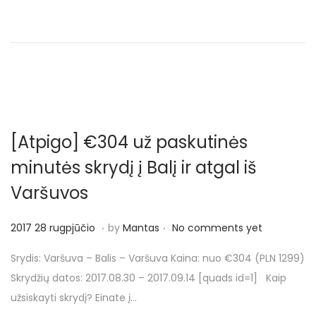
o
o
n
n
[Atpigo] €304 už paskutinės
minutės skrydį į Balį ir atgal iš
Varšuvos
.
.
P
2
2017 28 rugpjūčio
by
Mantas
No comments yet
o
0
Srydis: Varšuva – Balis – Varšuva Kaina: nuo €304 (PLN 1299)
s
1
Skrydžių datos: 2017.08.30 – 2017.09.14 [quads id=1] Kaip
t
7
užsiskayti skrydį? Einate į…
e
2