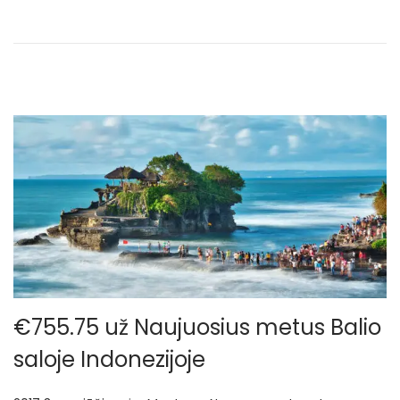
o
r
n
u
g
p
j
ū
č
i
o
€755.75 už Naujuosius metus Balio
saloje Indonezijoje
.
.