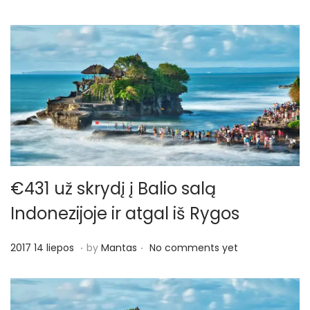
€431 už skrydį į Balio salą
Indonezijoje ir atgal iš Rygos
.
.
P
2
2017 14 liepos
by
Mantas
No comments yet
o
0
s
1
t
7