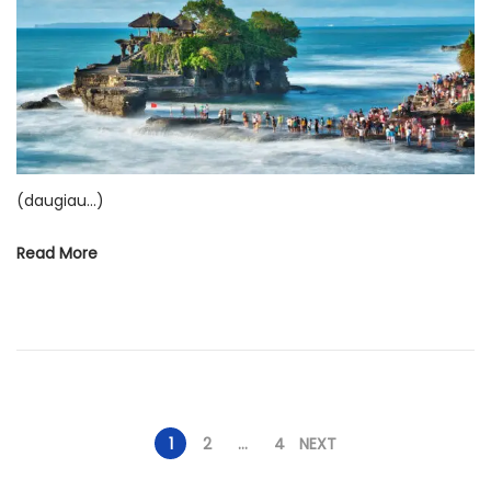
e
1
d
4
o
l
n
i
e
p
(daugiau…)
o
s
Read More
Į
1
2
…
4
NEXT