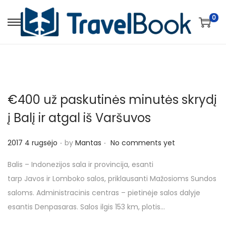
0
S
S
k
k
i
i
p
p
t
t
€400 už paskutinės minutės skrydį
o
o
n
c
į Balį ir atgal iš Varšuvos
a
o
.
.
v
n
P
2017 4 rugsėjo
by
Mantas
No comments yet
i
t
o
Balis – Indonezijos sala ir provincija, esanti
g
e
s
tarp Javos ir Lomboko salos, priklausanti Mažosioms Sundos
a
n
t
saloms. Administracinis centras – pietinėje salos dalyje
t
t
e
esantis Denpasaras. Salos ilgis 153 km, plotis…
i
d