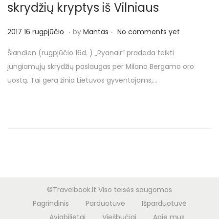
o
skrydžių kryptys iš Vilniaus
n
.
.
P
2
2017 16 rugpjūčio
by
Mantas
No comments yet
o
0
Šiandien (rugpjūčio 16d. ) „Ryanair“ pradeda teikti
s
1
jungiamųjų skrydžių paslaugas per Milano Bergamo oro
t
7
uostą. Tai gera žinia Lietuvos gyventojams,…
e
2
d
0
o
r
n
u
g
p
j
ū
©Travelbook.lt Viso teisės saugomos
č
Pagrindinis
Parduotuvė
Išparduotuvė
i
Aviabilietai
Viešbučiai
Apie mus