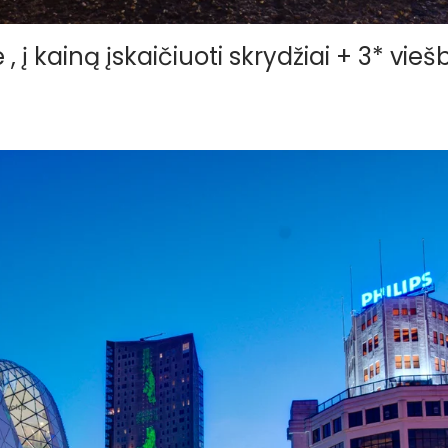
į kainą įskaičiuoti skrydžiai + 3* vieš