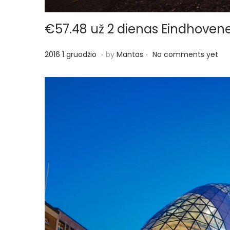
€57.48 už 2 dienas Eindhovene , 
.
.
P
2
2016 1 gruodžio
by
Mantas
No comments yet
o
0
s
1
t
6
e
1
d
g
o
r
n
u
o
d
ž
i
o