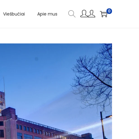
0
Viešbučiai
Apie mus