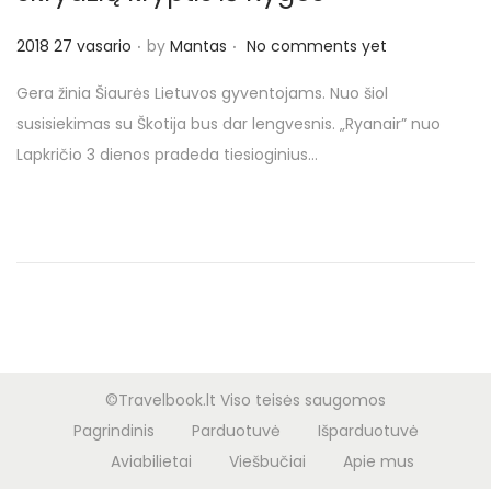
o
n
.
.
P
2018 27 vasario
by
Mantas
No comments yet
o
Gera žinia Šiaurės Lietuvos gyventojams. Nuo šiol
s
susisiekimas su Škotija bus dar lengvesnis. „Ryanair” nuo
t
Lapkričio 3 dienos pradeda tiesioginius…
e
d
o
n
©Travelbook.lt Viso teisės saugomos
Pagrindinis
Parduotuvė
Išparduotuvė
Aviabilietai
Viešbučiai
Apie mus